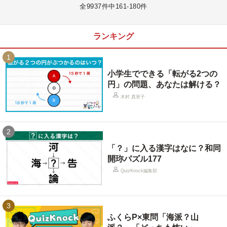
全9937件中161-180件
ランキング
1
小学生でできる「転がる2つの
円」の問題、あなたは解ける？
木村 真実子
2
「？」に入る漢字はなに？和同
開珎パズル177
QuizKnock編集部
3
ふくらP×東問「海派？山