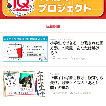
新着記事
ひらめけ！算数ノートp.187
小学生でできる「分割された正
方形」の問題、あなたは解け
る？
木村 真実子
2026.03.18
思い出のクイズ
正解すれば勝ち抜け、誤答なら
失格。競技クイズの「あと1
問」の重み
QuizKnock編集部
2026.03.18