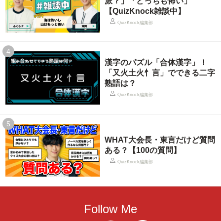
派？」「どっちも怖い」
【QuizKnock雑談中】
QuizKnock編集部
4
漢字のパズル「合体漢字」！
「又火土火忄言」でできる二字
熟語は？
QuizKnock編集部
5
WHAT大会長・東言だけど質問
ある？【100の質問】
QuizKnock編集部
Follow Me