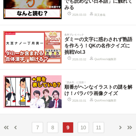
でも読めない日本語」に触れて
みる
田又春哉
2026.03.03
名作プレイバック
ダミーの文字に惑わされず熟語
を作ろう！QKの名作クイズに
挑戦Vol.3
QuizKnock編集部
2026.03.02
「読み方」に注目！
順番がヘンなイラストの謎を解
け！バラバラ画像クイズ
QuizKnock編集部
2026.03.01
7
8
9
10
11