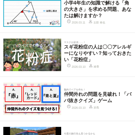
小学4年生の知識で解ける「角
の大きさ」を求める問題、あな
たは解けますか？
古郡 将也
2026.03.11
マスクが必須……！
スギ花粉症の人は〇〇アレルギ
ーになりやすい？知っておきた
い「花粉症」
綾香
2026.03.10
脳内でペアを作れ！
仲間外れの問題を見破れ！「バ
バ抜きクイズ」ゲーム
於島
2026.03.10
今度の旅行先も見つかるかも