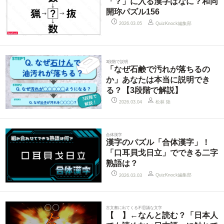
「？」に入る漢字はなに？和同
開珎パズル156
QuizKnock編集部
2026.03.05
3段階で説明
「なぜ石鹸で汚れが落ちるの
か」あなたは本当に説明でき
る？【3段階で解説】
松林 陸
2026.03.04
合体漢字
漢字のパズル「合体漢字」！
「口耳貝戈日立」でできる二字
熟語は？
QuizKnock編集部
2026.03.03
古文書に出てくる不思議な文字
【ゟ】←なんと読む？「日本人