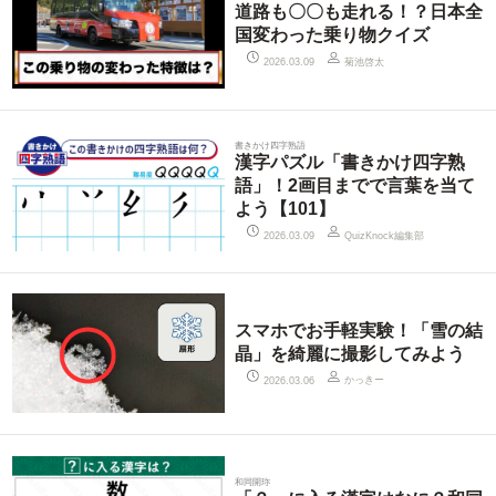
道路も〇〇も走れる！？日本全
国変わった乗り物クイズ
菊池啓太
2026.03.09
書きかけ四字熟語
漢字パズル「書きかけ四字熟
語」！2画目までで言葉を当て
よう【101】
QuizKnock編集部
2026.03.09
スマホでお手軽実験！「雪の結
晶」を綺麗に撮影してみよう
かっきー
2026.03.06
和同開珎