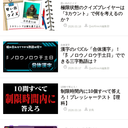
思い出のクイズ
極限状態のクイズプレイヤーは
「3カウント」で何を考えるの
か？
QuizKnock編集部
2026.03.18
合体漢字
漢字のパズル「合体漢字」！
「阝ノロウノロウ于土日」でで
きる三字熟語は？
QuizKnock編集部
2026.03.17
120秒で答えろ！
制限時間内に10個すべて答え
ろ！プレッシャーテスト【理
科】
於島
2026.03.16