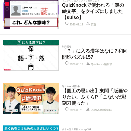
マニアックなスタンプを救済します
QuizKnockで使われる「謎の
絵文字」をクイズにしました
【sulso】
菜葵
2026.03.13
和同開珎
「？」に入る漢字はなに？和同
開珎パズル157
QuizKnock編集部
2026.03.12
QuizKnock雑談中
【図工の思い出】東問「版画や
りたい」ふくらP「こないだ彫
刻刀使った」
QuizKnock編集部
2026.03.11
ひらめけ！算数ノートp.186