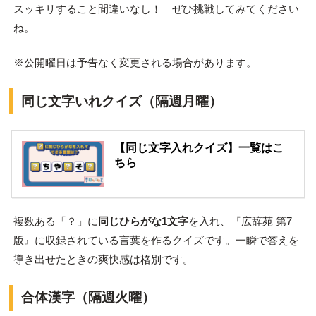
スッキリすること間違いなし！ ぜひ挑戦してみてください
ね。
※公開曜日は予告なく変更される場合があります。
同じ文字いれクイズ（隔週月曜）
【同じ文字入れクイズ】一覧はこ
ちら
複数ある「？」に
同じひらがな1文字
を入れ、『広辞苑 第7
版』に収録されている言葉を作るクイズです。一瞬で答えを
導き出せたときの爽快感は格別です。
合体漢字（隔週火曜）