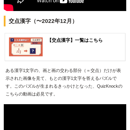
交点漢字（〜2022年12月）
【交点漢字】一覧はこちら
ある漢字1文字の、画と画の交わる部分（＝交点）だけが表
示された画像を見て、もとの漢字1文字を答えるパズルで
す。このパズルが生まれるきっかけとなった、QuizKnockの
こちらの動画は必見です。