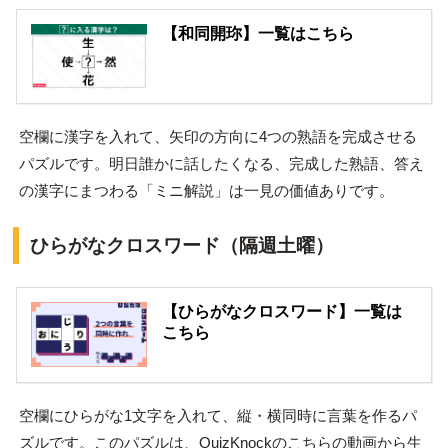
【和同開珎】一覧はこちら
空欄に漢字を入れて、矢印の方向に4つの熟語を完成させる
パズルです。明日誰かに話したくなる、完成した熟語、答え
の漢字にまつわる「ミニ解説」は一見の価値ありです。
ひらがなクロスワード（隔週土曜）
【ひらがなクロスワード】一覧は
こちら
空欄にひらがな1文字を入れて、縦・横同時に言葉を作るパ
ズルです。このパズルは、QuizKnockのこちらの動画から生