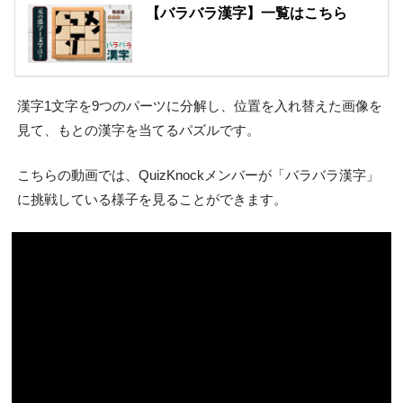
【バラバラ漢字】一覧はこちら
漢字1文字を9つのパーツに分解し、位置を入れ替えた画像を
見て、もとの漢字を当てるパズルです。
こちらの動画では、QuizKnockメンバーが「バラバラ漢字」
に挑戦している様子を見ることができます。