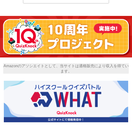
Amazonのアソシエイトとして、当サイトは適格販売により収入を得てい
ます。