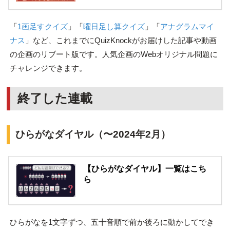
「
1画足すクイズ
」「
曜日足し算クイズ
」「
アナグラムマイ
ナス
」など、これまでにQuizKnockがお届けした記事や動画
の企画のリブート版です。人気企画のWebオリジナル問題に
チャレンジできます。
終了した連載
ひらがなダイヤル（〜2024年2月）
【ひらがなダイヤル】一覧はこち
ら
ひらがなを1文字ずつ、五十音順で前か後ろに動かしてでき