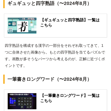
ギュギュッと四字熟語（〜2024年8月）
【ギュギュッと四字熟語】一覧は
こちら
四字熟語を構成する漢字の一部分をそれぞれ取ってきて、1
つに合体させた画像から。もとの四字熟語を当てるパズルで
す。画数が多そうなパーツから考えるのが、正解に近づくポ
イントです。
一筆書きロングワード（〜2024年8月）
【一筆書きロングワード】一覧は
こちら