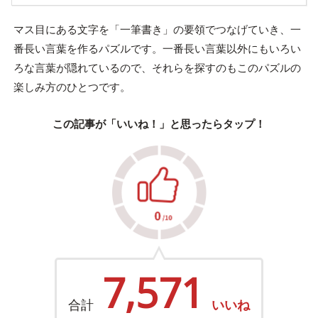
マス目にある文字を「一筆書き」の要領でつなげていき、一
番長い言葉を作るパズルです。一番長い言葉以外にもいろい
ろな言葉が隠れているので、それらを探すのもこのパズルの
楽しみ方のひとつです。
この記事が「いいね！」と思ったらタップ！
7,571
合計
いいね