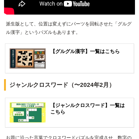
派生版として、位置は変えずにパーツを回転させた「グルグ
ル漢字」というパズルもあります。
【グルグル漢字】一覧はこちら
ジャンルクロスワード（〜2024年2月）
【ジャンルクロスワード】一覧は
こちら
お題に沿った言葉でクロスワードパズルを完成させ、数字の