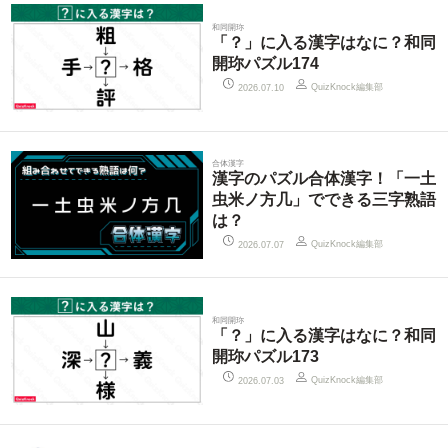
和同開珎
「？」に入る漢字はなに？和同
開珎パズル174
QuizKnock編集部
2026.07.10
合体漢字
漢字のパズル合体漢字！「一土
虫米ノ方几」でできる三字熟語
は？
QuizKnock編集部
2026.07.07
和同開珎
「？」に入る漢字はなに？和同
開珎パズル173
QuizKnock編集部
2026.07.03