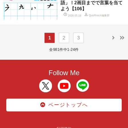
語」！2画目までで言葉を当て
よう【106】
QuizKnock編集部
2026.05.18
1
2
3
全981件中1-24件
Follow Me
ページトップへ