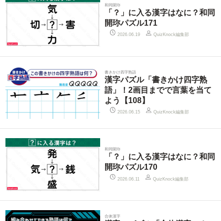
和同開珎
「？」に入る漢字はなに？和同
開珎パズル171
QuizKnock編集部
2026.06.19
書きかけ四字熟語
漢字パズル「書きかけ四字熟
語」！2画目までで言葉を当て
よう【108】
QuizKnock編集部
2026.06.15
和同開珎
「？」に入る漢字はなに？和同
開珎パズル170
QuizKnock編集部
2026.06.11
合体漢字