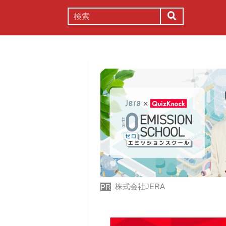
謎解き
コラム
常識
理系
株式会社JERA
PR