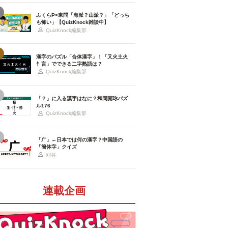
ふくらP×東問「海派？山派？」「どっち
も怖い」【QuizKnock雑談中】
QuizKnock編集部
漢字のパズル「合体漢字」！「又火土火
忄言」でできる二字熟語は？
QuizKnock編集部
「？」に入る漢字はなに？和同開珎パズ
ル176
QuizKnock編集部
「广」←日本では何の漢字？中国語の
「簡体字」クイズ
刈谷
連載企画