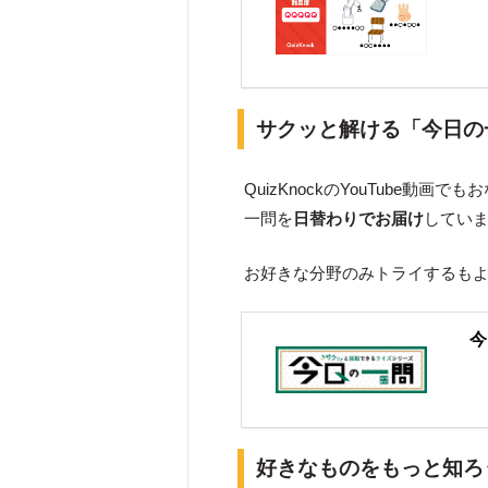
サクッと解ける「今日の
QuizKnockのYouTube動
一問を
日替わりでお届け
してい
お好きな分野のみトライするも
今
好きなものをもっと知ろ