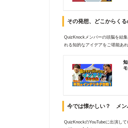
その発想、どこからくる
QuizKnockメンバーの頭脳を結
れる知的なアイデアをご堪能あ
知
モ
今では懐かしい？ メン
QuizKnockのYouTube