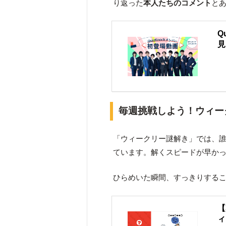
り返った
本人たちのコメント
と
Q
見
毎週挑戦しよう！ウィー
「ウィークリー謎解き」では、
ています。解くスピードが早か
ひらめいた瞬間、すっきりする
【
ィ