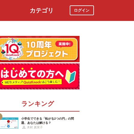
カテゴリ
ログイン
社会
スポーツ
時事ニュース
特集
ランキング
小学生でできる「転がる2つの円」の問
題、あなたは解ける？
木村 真実子