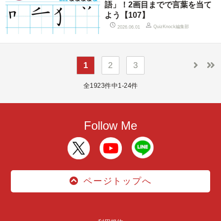
語」！2画目までで言葉を当て
よう【107】
QuizKnock編集部
2026.06.01
1
2
3
全1923件中1-24件
Follow Me
ページトップへ