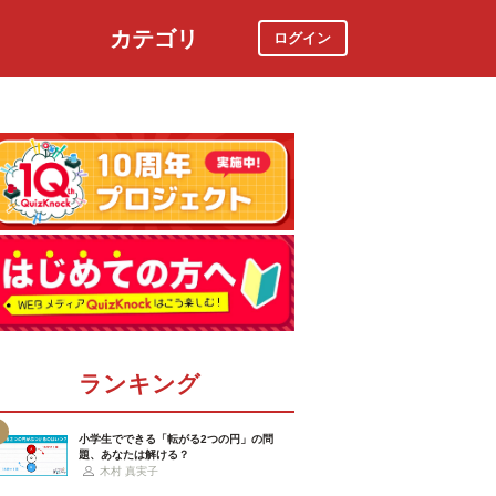
カテゴリ
ログイン
社会
スポーツ
時事ニュース
特集
ランキング
小学生でできる「転がる2つの円」の問
題、あなたは解ける？
木村 真実子