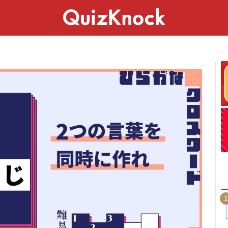
スペシャル
ライフ
ことば
カルチャー
1