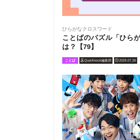
ひらがなクロスワード
ことばのパズル「ひら
は？【79】
ことば
QuizKnock編集部
2025.07.26