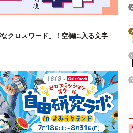
2
3
がなクロスワード」！空欄に入る文字
4
5