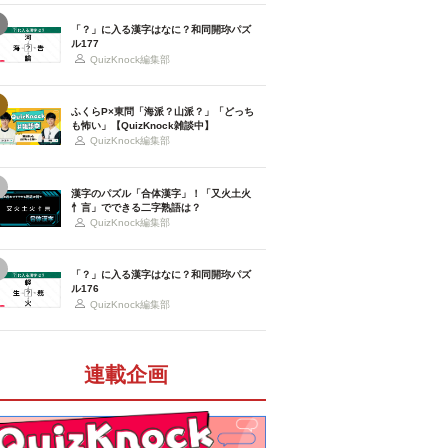
「？」に入る漢字はなに？和同開珎パズ
ル177
QuizKnock編集部
ふくらP×東問「海派？山派？」「どっち
も怖い」【QuizKnock雑談中】
QuizKnock編集部
漢字のパズル「合体漢字」！「又火土火
忄言」でできる二字熟語は？
QuizKnock編集部
「？」に入る漢字はなに？和同開珎パズ
ル176
QuizKnock編集部
連載企画