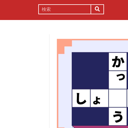
謎解き
コラム
常識
理系