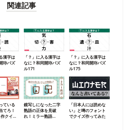
関連記事
る漢字は
「？」に入る漢字は
「？」に入る漢字は
開珎パズ
なに？和同開珎パズ
なに？和同開珎パズ
ル171
ル175
っている
鏡写しになった二字
「日本人には読めな
当てろ！
熟語の正体を見破
い」と噂のフォント
名作クイズ
れ！ミラー熟語
でクイズ作ってみた
【25】