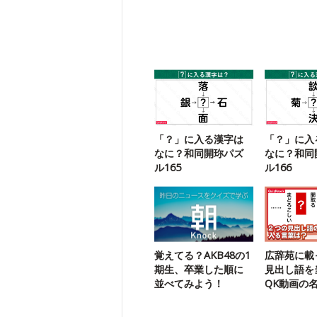
「？」に入る漢字は
「？」に入
なに？和同開珎パズ
なに？和同
ル165
ル166
覚えてる？AKB48の1
広辞苑に載
期生、卒業した順に
見出し語を
並べてみよう！
QK動画の
に挑戦