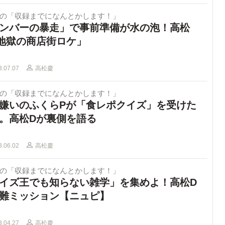
Dの「収録までになんとかします！」
ンバーの暴走」で事前準備が水の泡！高松
地獄の商店街ロケ」
3.07.07
高松慶
Dの「収録までになんとかします！」
嫌いのふくらPが「食レポクイズ」を受けた
。高松Dが裏側を語る
3.06.02
高松慶
Dの「収録までになんとかします！」
イズ王でも知らない雑学」を集めよ！高松D
難ミッション【ニュピ】
3.04.27
高松慶