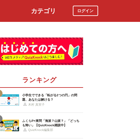
カテゴリ
ログイン
社会
スポーツ
時事ニュース
特集
ランキング
小学生でできる「転がる2つの円」の問
題、あなたは解ける？
木村 真実子
ふくらP×東問「海派？山派？」「どっち
も怖い」【QuizKnock雑談中】
QuizKnock編集部