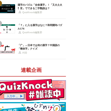
漢字のパズル「合体漢字」！「又火土火
忄言」でできる二字熟語は？
QuizKnock編集部
「？」に入る漢字はなに？和同開珎パズ
ル176
QuizKnock編集部
「广」←日本では何の漢字？中国語の
「簡体字」クイズ
刈谷
連載企画