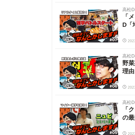
高松
「メ
D「
202
高松
野菜
理由
202
高松
「ク
の最
202