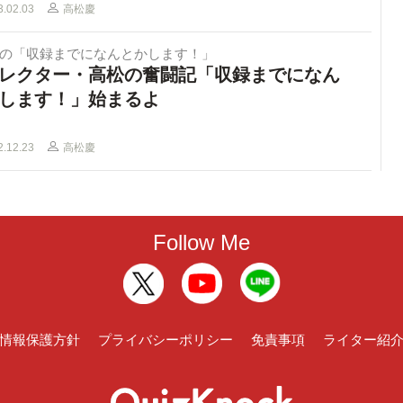
3.02.03
高松慶
Dの「収録までになんとかします！」
レクター・高松の奮闘記「収録までになん
します！」始まるよ
2.12.23
高松慶
Follow Me
情報保護方針
プライバシーポリシー
免責事項
ライター紹