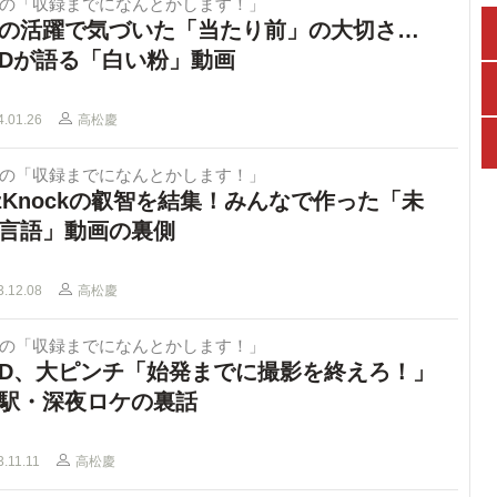
Dの「収録までになんとかします！」
の活躍で気づいた「当たり前」の大切さ…
Dが語る「白い粉」動画
4.01.26
高松慶
Dの「収録までになんとかします！」
izKnockの叡智を結集！みんなで作った「未
言語」動画の裏側
3.12.08
高松慶
Dの「収録までになんとかします！」
D、大ピンチ「始発までに撮影を終えろ！」
駅・深夜ロケの裏話
3.11.11
高松慶