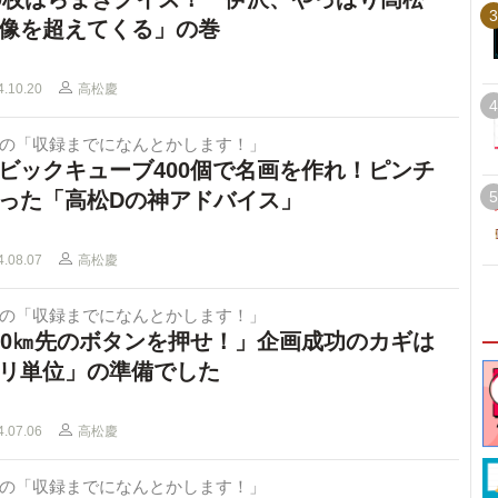
3
像を超えてくる」の巻
4.10.20
高松慶
4
Dの「収録までになんとかします！」
ビックキューブ400個で名画を作れ！ピンチ
った「高松Dの神アドバイス」
5
4.08.07
高松慶
Dの「収録までになんとかします！」
00㎞先のボタンを押せ！」企画成功のカギは
リ単位」の準備でした
4.07.06
高松慶
Dの「収録までになんとかします！」