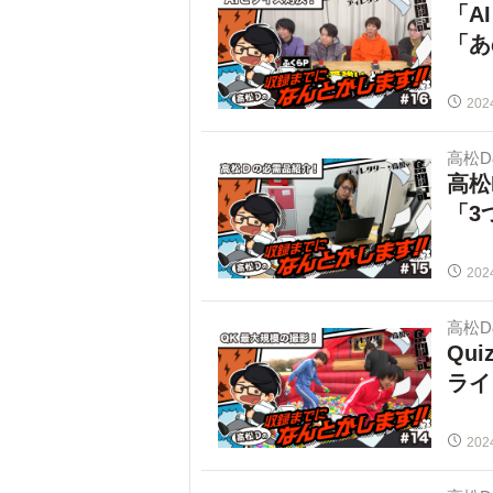
「A
「あ
202
高松
高松
「3
202
高松
Qu
ライ
202