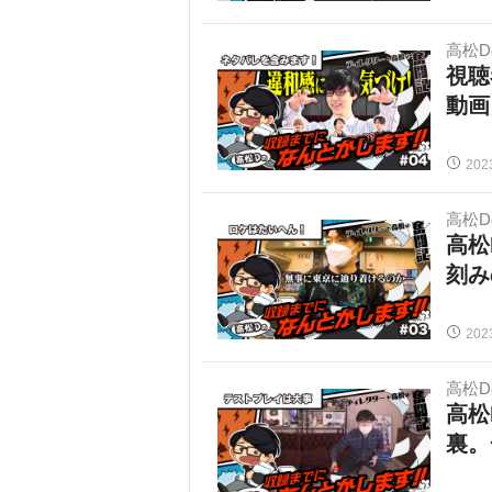
高松
視聴
動画
202
高松
高松
刻み
202
高松
高松
裏。