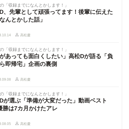
Dの「収録までになんとかします！」
D、先輩として頑張ってます！後輩に伝えた
なんとかした話」
3.10.14
高松慶
Dの「収録までになんとかします！」
があっても面白くしたい」高松Dが語る「負
ら即帰宅」企画の裏側
3.09.08
高松慶
Dの「収録までになんとかします！」
Dが選ぶ「準備が大変だった」動画ベスト
優勝は7カ月かけたアレ
3.08.05
高松慶