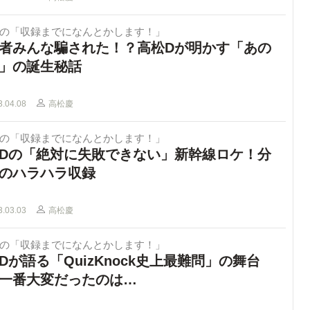
Dの「収録までになんとかします！」
者みんな騙された！？高松Dが明かす「あの
」の誕生秘話
3.04.08
高松慶
Dの「収録までになんとかします！」
Dの「絶対に失敗できない」新幹線ロケ！分
のハラハラ収録
3.03.03
高松慶
Dの「収録までになんとかします！」
Dが語る「QuizKnock史上最難問」の舞台
一番大変だったのは…