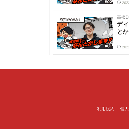
202
高松
ディ
とか
202
利用規約
個人