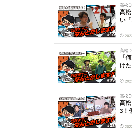
高松
高松
い「
202
高松
「何
けた
202
高松
高松
3！
202