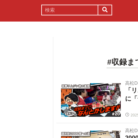
謎解き
コラム
常識
理系
#収録ま
高松
「リ
に「
202
高松
20