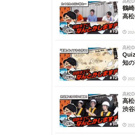
高松
鶴崎
高松
202
高松
Qu
知の
202
高松
高松
渋谷
202