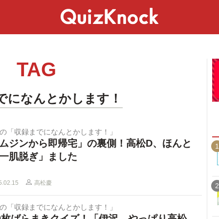
スペシャル
ライフ
ことば
カルチャー
TAG
でになんとかします！
Dの「収録までになんとかします！」
ムジンから即帰宅」の裏側！高松D、ほんと
1
一肌脱ぎ」ました
5.02.15
高松慶
2
Dの「収録までになんとかします！」
00枚ばらまきクイズ！「伊沢、やっぱり高松