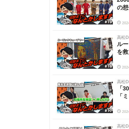
の想
202
高松
ルー
を救
202
高松
「3
「ミ
202
高松