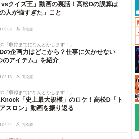
I vsクイズ王」動画の裏話！高松Dの誤算は
の人が強すぎた」こと
4.06.02
高松慶
Dの「収録までになんとかします！」
Dの企画力はどこから？仕事に欠かせない
つのアイテム」を紹介
4.03.18
高松慶
Dの「収録までになんとかします！」
izKnock「史上最大規模」のロケ！高松D「ト
アスロン」動画を振り返る
4.02.24
高松慶