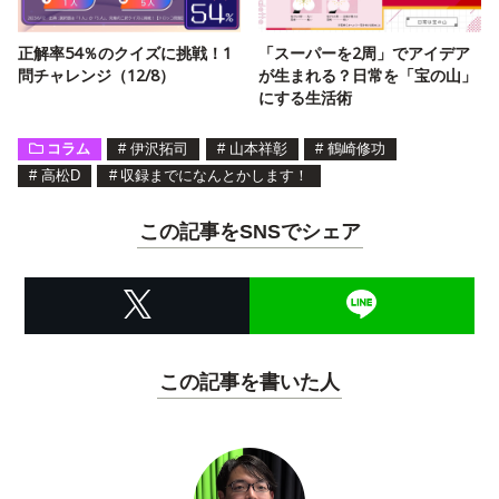
正解率54％のクイズに挑戦！1
「スーパーを2周」でアイデア
問チャレンジ（12/8）
が生まれる？日常を「宝の山」
にする生活術
コラム
#
伊沢拓司
#
山本祥彰
#
鶴崎修功
#
高松D
#
収録までになんとかします！
この記事をSNSでシェア
この記事を書いた人