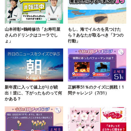
山本祥彰×鶴崎修功「お寿司屋
もし、海でイルカを見つけた
さんのドリンクはコーラでし
ら？あなたが取るべき「3つの
ょ」
行動」
新年度に入って値上がりが続
正解率51％のクイズに挑戦！1
出！逆に、下がったものって何
問チャレンジ（7/31）
かある？