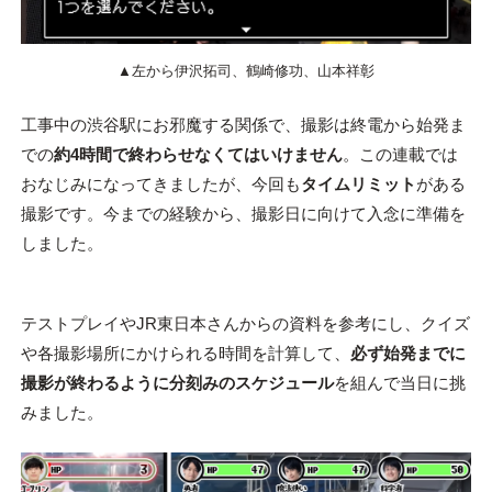
▲左から伊沢拓司、鶴崎修功、山本祥彰
工事中の渋谷駅にお邪魔する関係で、撮影は終電から始発ま
での
約4時間で終わらせなくてはいけません
。この連載では
おなじみになってきましたが、今回も
タイムリミット
がある
撮影です。今までの経験から、撮影日に向けて入念に準備を
しました。
テストプレイやJR東日本さんからの資料を参考にし、クイズ
や各撮影場所にかけられる時間を計算して、
必ず始発までに
撮影が終わるように分刻みのスケジュール
を組んで当日に挑
みました。