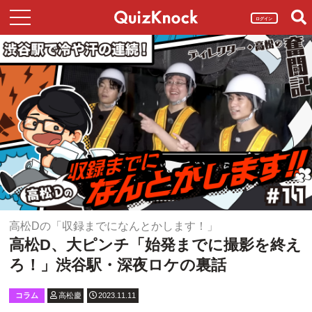
ログイン
高松Dの「収録までになんとかします！」
高松D、大ピンチ「始発までに撮影を終え
ろ！」渋谷駅・深夜ロケの裏話
コラム
高松慶
2023.11.11