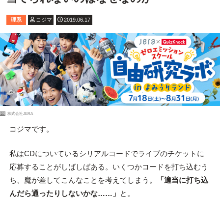
理系
コジマ
2019.06.17
PR
株式会社JERA
コジマです。
私はCDについているシリアルコードでライブのチケットに
応募することがしばしばある。いくつかコードを打ち込むう
ち、魔が差してこんなことを考えてしまう。
「適当に打ち込
んだら通ったりしないかな……」
と。