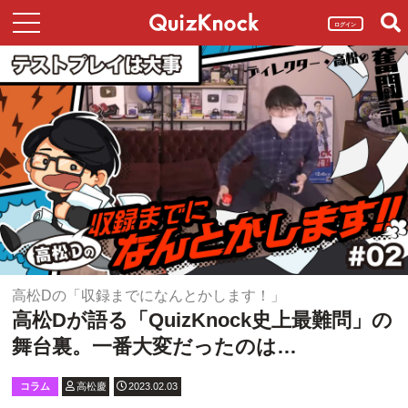
ログイン
高松Dの「収録までになんとかします！」
高松Dが語る「QuizKnock史上最難問」の
舞台裏。一番大変だったのは…
コラム
高松慶
2023.02.03