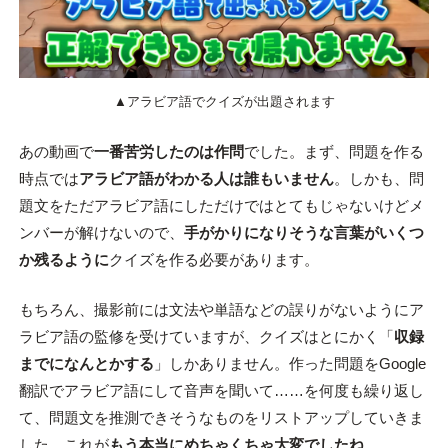
▲アラビア語でクイズが出題されます
あの動画で
一番苦労したのは作問
でした。まず、問題を作る
時点では
アラビア語がわかる人は誰もいません
。しかも、問
題文をただアラビア語にしただけではとてもじゃないけどメ
ンバーが解けないので、
手がかりになりそうな言葉がいくつ
か残るように
クイズを作る必要があります。
もちろん、撮影前には文法や単語などの誤りがないようにア
ラビア語の監修を受けていますが、クイズはとにかく「
収録
までになんとかする
」しかありません。作った問題をGoogle
翻訳でアラビア語にして音声を聞いて……を何度も繰り返し
て、問題文を推測できそうなものをリストアップしていきま
した。これが
もう本当にめちゃくちゃ大変でしたね
。