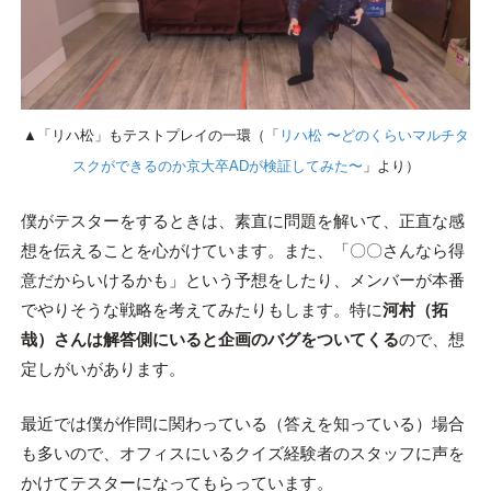
▲「リハ松」もテストプレイの一環（「
リハ松 〜どのくらいマルチタ
スクができるのか京大卒ADが検証してみた〜
」より）
僕がテスターをするときは、素直に問題を解いて、正直な感
想を伝えることを心がけています。また、「〇〇さんなら得
意だからいけるかも」という予想をしたり、メンバーが本番
でやりそうな戦略を考えてみたりもします。特に
河村（拓
哉）さんは解答側にいると企画のバグをついてくる
ので、想
定しがいがあります。
最近では僕が作問に関わっている（答えを知っている）場合
も多いので、オフィスにいるクイズ経験者のスタッフに声を
かけてテスターになってもらっています。