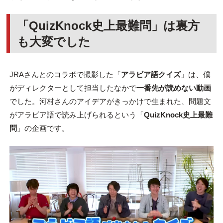
「QuizKnock史上最難問」は裏方
も大変でした
JRAさんとのコラボで撮影した「
アラビア語クイズ
」は、僕
がディレクターとして担当したなかで
一番先が読めない動画
でした。河村さんのアイデアがきっかけで生まれた、問題文
がアラビア語で読み上げられるという「
QuizKnock史上最難
問
」の企画です。