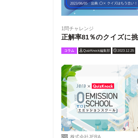
1問チャレンジ
正解率81％のクイズに挑
コラム
QuizKnock編集部
2023.12.25
株式会社JERA
PR