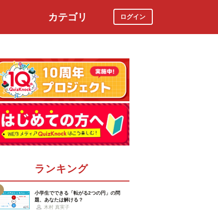
カテゴリ
ログイン
社会
スポーツ
時事ニュース
特集
ランキング
小学生でできる「転がる2つの円」の問
題、あなたは解ける？
木村 真実子