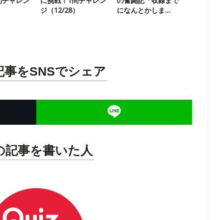
問チャレン
に挑戦！1問チャレン
の奮闘記「収録まで
ジ（12/28）
になんとかしま
す！」始まるよ
記事をSNSでシェア
の記事を書いた人