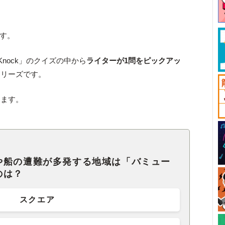
です。
Knock」のクイズの中から
ライターが1問をピックアッ
シリーズです。
します。
や船の遭難が多発する地域は「バミュー
のは？
スクエア