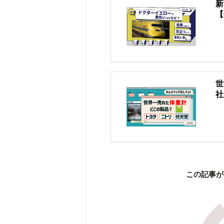
新
【
世
社
この記事が