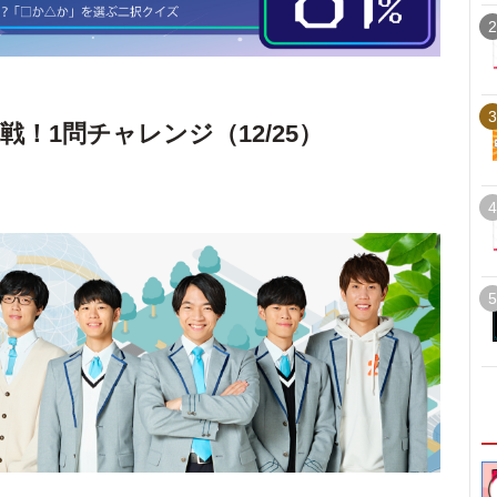
2
3
戦！1問チャレンジ（12/25）
4
5