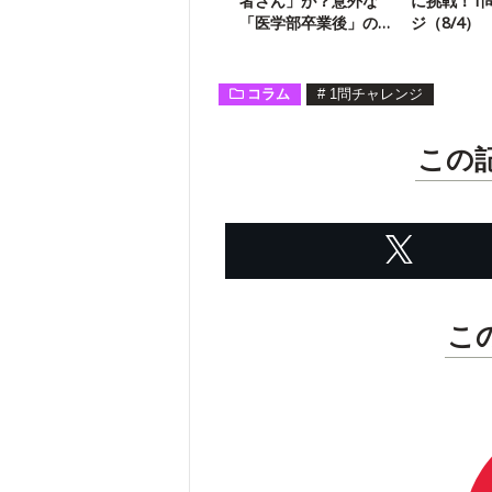
者さん」が？意外な
に挑戦！1
「医学部卒業後」の
ジ（8/4）
キャリア
コラム
#
1問チャレンジ
この
こ