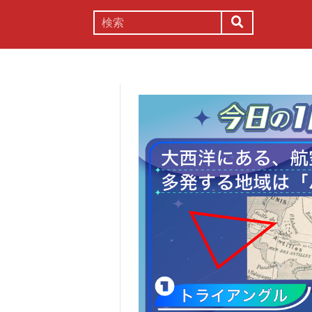
謎解き
コラム
常識
理系