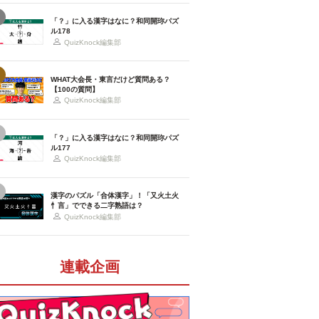
「？」に入る漢字はなに？和同開珎パズ
ル178
QuizKnock編集部
WHAT大会長・東言だけど質問ある？
【100の質問】
QuizKnock編集部
「？」に入る漢字はなに？和同開珎パズ
ル177
QuizKnock編集部
漢字のパズル「合体漢字」！「又火土火
忄言」でできる二字熟語は？
QuizKnock編集部
連載企画