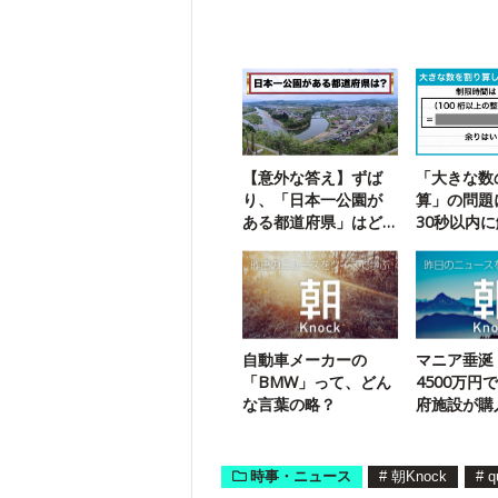
【意外な答え】ずば
「大きな数
り、「日本一公園が
算」の問題
ある都道府県」はど
30秒以内
こ？
自動車メーカーの
マニア垂涎
「BMW」って、どん
4500万円
な言葉の略？
府施設が購
す
時事・ニュース
#
朝Knock
#
q