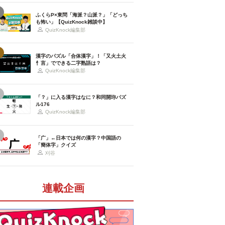
ふくらP×東問「海派？山派？」「どっち
も怖い」【QuizKnock雑談中】
QuizKnock編集部
漢字のパズル「合体漢字」！「又火土火
忄言」でできる二字熟語は？
QuizKnock編集部
「？」に入る漢字はなに？和同開珎パズ
ル176
QuizKnock編集部
「广」←日本では何の漢字？中国語の
「簡体字」クイズ
刈谷
連載企画