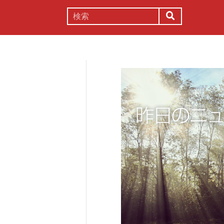
謎解き
コラム
常識
理系