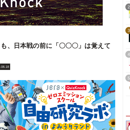
2
3
も、日本戦の前に「〇〇〇」は覚えて
4
.06.18
5