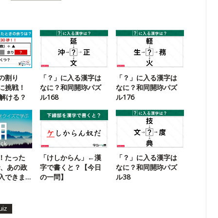
の割り
「？」に入る漢字は
「？」に入る漢字は
に挑戦！
なに？和同開珎パズ
なに？和同開珎パズ
に解ける？
ル168
ル176
！たった
「けしからん」←漢
「？」に入る漢字は
で、あの政
字で書くと？【今日
なに？和同開珎パズ
入できま
の一問】
ル38
uiz