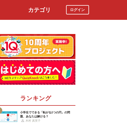
カテゴリ
ログイン
社会
スポーツ
時事ニュース
特集
ランキング
小学生でできる「転がる2つの円」の問
題、あなたは解ける？
木村 真実子