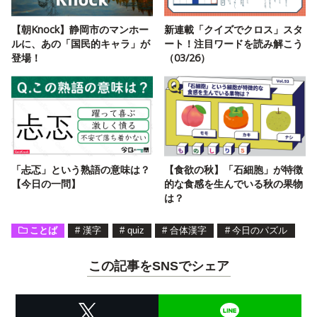
【朝Knock】静岡市のマンホー
新連載「クイズでクロス」スタ
ルに、あの「国民的キャラ」が
ート！注目ワードを読み解こう
登場！
（03/26）
「忐忑」という熟語の意味は？
【食欲の秋】「石細胞」が特徴
【今日の一問】
的な食感を生んでいる秋の果物
は？
ことば
#
漢字
#
quiz
#
合体漢字
#
今日のパズル
この記事をSNSでシェア