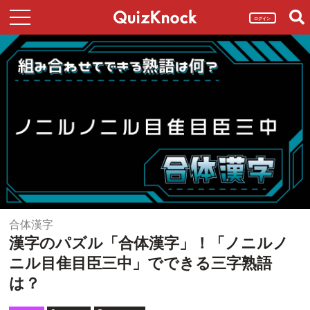
ログイン
合体漢字
漢字のパズル「合体漢字」！「ノニルノ
ニル目隹目臣三中」でできる三字熟語
は？