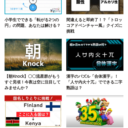
小学生でできる「転がる2つの
間違えると即終了！？「トロッ
円」の問題、あなたは解ける？
コアドベンチャー風」クイズに
挑戦
【朝Knock】〇〇流星群がもう
漢字のパズル「合体漢字」！
すぐ見頃！今夜は空に注目して
「人サ内火十兀」でできる二字
みませんか？
熟語は？