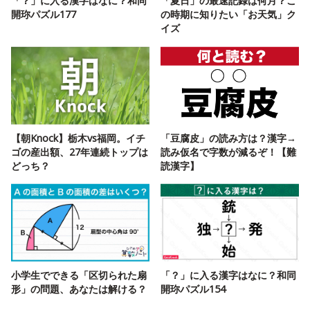
「？」に入る漢字はなに？和同
「夏日」の最速記録は何月？こ
開珎パズル177
の時期に知りたい「お天気」ク
イズ
【朝Knock】栃木vs福岡。イチ
「豆腐皮」の読み方は？漢字→
ゴの産出額、27年連続トップは
読み仮名で字数が減るぞ！【難
どっち？
読漢字】
小学生でできる「区切られた扇
「？」に入る漢字はなに？和同
形」の問題、あなたは解ける？
開珎パズル154