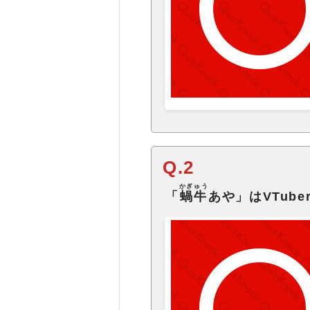
Q.2
かぎゅう
「
蝸牛
あや」はVTub