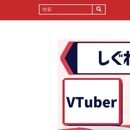
謎解き
コラム
常識
理系