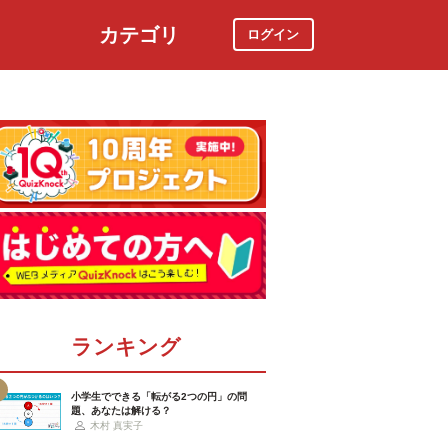
カテゴリ
ログイン
社会
スポーツ
時事ニュース
特集
ランキング
小学生でできる「転がる2つの円」の問
題、あなたは解ける？
木村 真実子