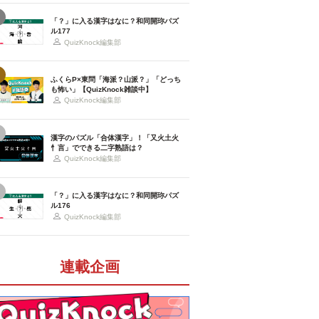
「？」に入る漢字はなに？和同開珎パズ
ル177
QuizKnock編集部
ふくらP×東問「海派？山派？」「どっち
も怖い」【QuizKnock雑談中】
QuizKnock編集部
漢字のパズル「合体漢字」！「又火土火
忄言」でできる二字熟語は？
QuizKnock編集部
「？」に入る漢字はなに？和同開珎パズ
ル176
QuizKnock編集部
連載企画