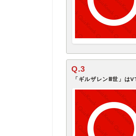
Q.3
「ギルザレンⅢ世」はVT