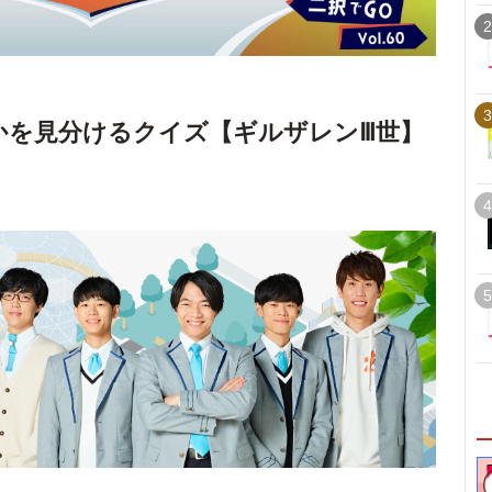
2
3
いかを見分けるクイズ【ギルザレンⅢ世】
4
5