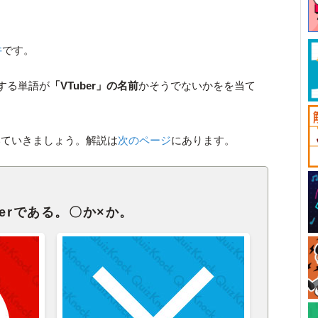
井
です。
する単語が
「VTuber」の名前
かそうでないかをを当て
いていきましょう。解説は
次のページ
にあります。
erである。〇か×か。