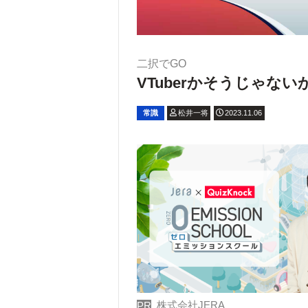
二択でGO
VTuberかそうじゃな
常識
松井一将
2023.11.06
株式会社JERA
PR