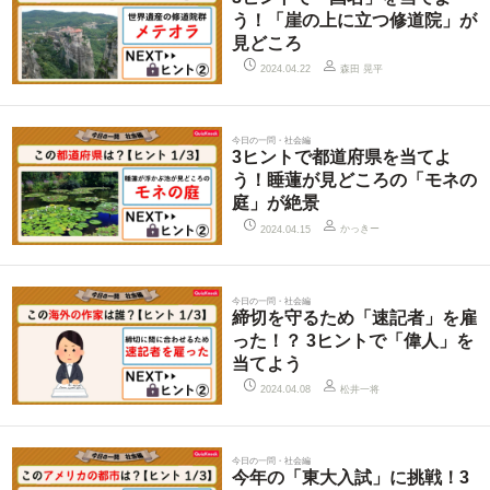
う！「崖の上に立つ修道院」が
見どころ
森田 晃平
2024.04.22
今日の一問・社会編
3ヒントで都道府県を当てよ
う！睡蓮が見どころの「モネの
庭」が絶景
かっきー
2024.04.15
今日の一問・社会編
締切を守るため「速記者」を雇
った！？ 3ヒントで「偉人」を
当てよう
松井一将
2024.04.08
今日の一問・社会編
今年の「東大入試」に挑戦！3