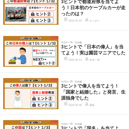
3ヒントで都道府県を当てよ
う！日本初のケーブルカーが走
ったのは？
かっきー
2024.05.20
今日の一問・社会編
3ヒントで「日本の偉人」を当
てよう！実は園芸マニアでした
松井一将
2024.05.13
今日の一問・社会編
3ヒントで偉人を当てよう！
「国家と結婚した」と発言、生
涯独身でした
藤島
2024.05.06
今日の一問・社会編
3ヒントで「国名」を当てよ