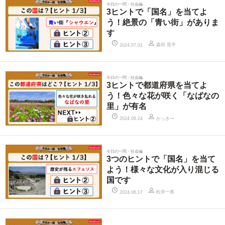
今日の一問・社会編
3ヒントで「国名」を当てよ
う！絶景の「青い街」がありま
す
森田 晃平
2024.07.01
今日の一問・社会編
3ヒントで都道府県を当てよ
う！色々な花が咲く「なばなの
里」が有名
かっきー
2024.06.24
今日の一問・社会編
3つのヒントで「国名」を当て
よう！様々な文化が入り混じる
国です
松井一将
2024.06.17