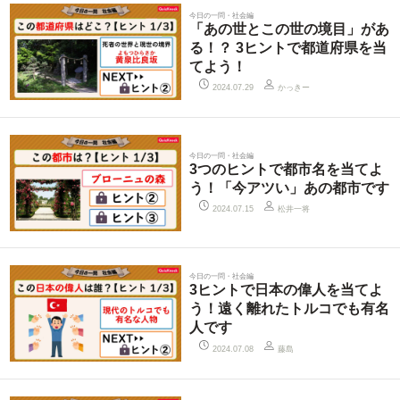
今日の一問・社会編
「あの世とこの世の境目」があ
る！？ 3ヒントで都道府県を当
てよう！
かっきー
2024.07.29
今日の一問・社会編
3つのヒントで都市名を当てよ
う！「今アツい」あの都市です
松井一将
2024.07.15
今日の一問・社会編
3ヒントで日本の偉人を当てよ
う！遠く離れたトルコでも有名
人です
藤島
2024.07.08