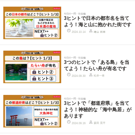
今日の一問・社会編
3ヒントで日本の都市名を当て
よう！海と山に抱かれた街です
2024.10.14
﨑山 航志
今日の一問・社会編
3つのヒントで「ある島」を当
てよう！たらい舟が有名です
松井一将
2024.09.30
今日の一問・社会編
3ヒントで「都道府県」を当て
よう！神秘的な「海中鳥居」が
あります
森田 晃平
2024.09.16