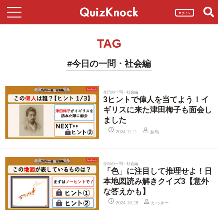
ログイン
TAG
#今日の一問・社会編
今日の一問・社会編
3ヒントで偉人を当てよう！イ
ギリスに来た津田梅子も面会し
ました
藤島
2024.11.11
今日の一問・社会編
「色」に注目して推理せよ！日
本地図読み解きクイズ3【意外
な答えかも】
かっきー
2024.10.28