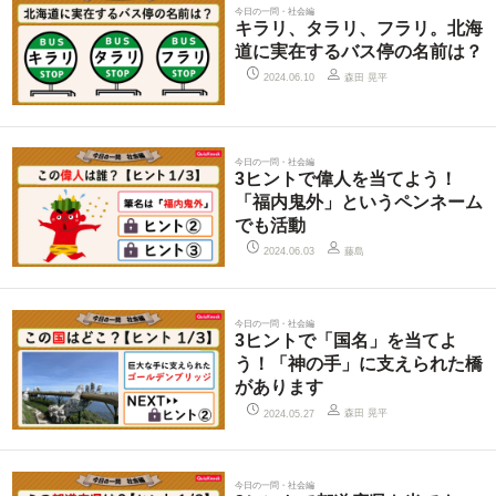
今日の一問・社会編
キラリ、タラリ、フラリ。北海
道に実在するバス停の名前は？
森田 晃平
2024.06.10
今日の一問・社会編
3ヒントで偉人を当てよう！
「福内鬼外」というペンネーム
でも活動
藤島
2024.06.03
今日の一問・社会編
3ヒントで「国名」を当てよ
う！「神の手」に支えられた橋
があります
森田 晃平
2024.05.27
今日の一問・社会編