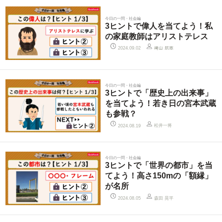
今日の一問・社会編
3ヒントで偉人を当てよう！私
の家庭教師はアリストテレス
2024.09.02
﨑山 航志
今日の一問・社会編
3ヒントで「歴史上の出来事」
を当てよう！若き日の宮本武蔵
も参戦？
松井一将
2024.08.19
今日の一問・社会編
3ヒントで「世界の都市」を当
てよう！高さ150mの「額縁」
が名所
森田 晃平
2024.08.05