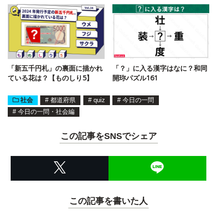
「新五千円札」の裏面に描かれ
「？」に入る漢字はなに？和同
ている花は？【ものしり5】
開珎パズル161
社会
#
都道府県
#
quiz
#
今日の一問
#
今日の一問・社会編
この記事をSNSでシェア
この記事を書いた人