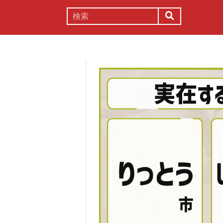
謎解き
コラム
常識
理系