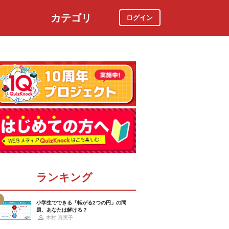
カテゴリ
ログイン
社会
スポーツ
時事ニュース
特集
ランキング
小学生でできる「転がる2つの円」の問
題、あなたは解ける？
木村 真実子