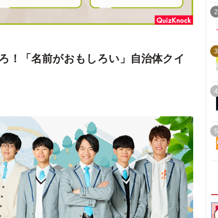
2
3
ろ！「名前がおもしろい」自治体クイ
4
5