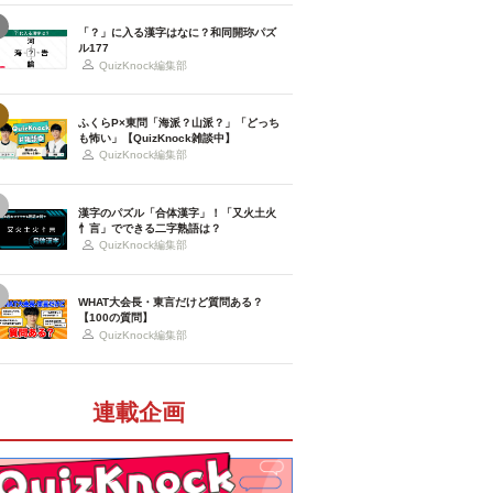
「？」に入る漢字はなに？和同開珎パズ
ル177
QuizKnock編集部
ふくらP×東問「海派？山派？」「どっち
も怖い」【QuizKnock雑談中】
QuizKnock編集部
漢字のパズル「合体漢字」！「又火土火
忄言」でできる二字熟語は？
QuizKnock編集部
WHAT大会長・東言だけど質問ある？
【100の質問】
QuizKnock編集部
連載企画