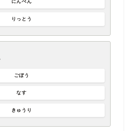
にんべん
りっとう
？
ごぼう
なす
きゅうり