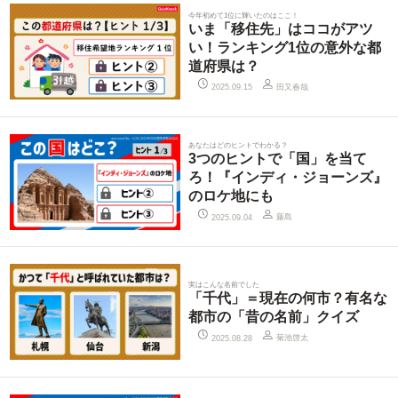
今年初めて1位に輝いたのはここ！
いま「移住先」はココがアツ
い！ランキング1位の意外な都
道府県は？
田又春哉
2025.09.15
あなたはどのヒントでわかる？
3つのヒントで「国」を当て
ろ！『インディ・ジョーンズ』
のロケ地にも
藤島
2025.09.04
実はこんな名前でした
「千代」＝現在の何市？有名な
都市の「昔の名前」クイズ
菊池啓太
2025.08.28