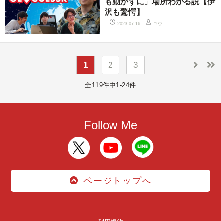
も動かずに」場所わかる説【伊
沢も驚愕】
ユウ
2023.07.16
1
2
3
全119件中1-24件
Follow Me
ページトップへ