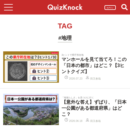
ログイン
TAG
#地理
3ヒントで県庁所在地
マンホールを見て当てろ！この
「日本の都市」はどこ？【3ヒ
ントクイズ】
田又春哉
2026.07.23
「地域らしさ」を見つけに行く
【意外な答え】ずばり、「日本
一公園がある都道府県」はど
こ？
田又春哉
2026.06.18