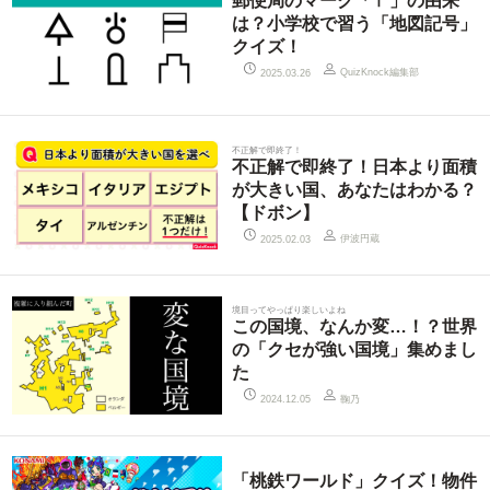
郵便局のマーク「〒」の由来
は？小学校で習う「地図記号」
クイズ！
QuizKnock編集部
2025.03.26
不正解で即終了！
不正解で即終了！日本より面積
が大きい国、あなたはわかる？
【ドボン】
伊波円蔵
2025.02.03
境目ってやっぱり楽しいよね
この国境、なんか変…！？世界
の「クセが強い国境」集めまし
た
鞠乃
2024.12.05
「桃鉄ワールド」クイズ！物件