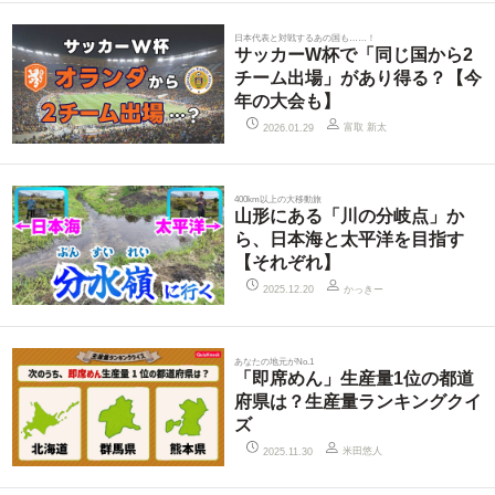
日本代表と対戦するあの国も……！
サッカーW杯で「同じ国から2
チーム出場」があり得る？【今
年の大会も】
富取 新太
2026.01.29
400km以上の大移動旅
山形にある「川の分岐点」か
ら、日本海と太平洋を目指す
【それぞれ】
かっきー
2025.12.20
あなたの地元がNo.1
「即席めん」生産量1位の都道
府県は？生産量ランキングクイ
ズ
米田悠人
2025.11.30