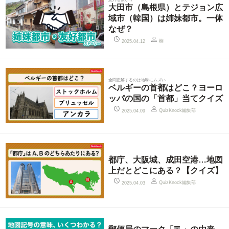
大田市（島根県）とテジョン広
域市（韓国）は姉妹都市。一体
なぜ？
楠
2025.04.12
全問正解するのは地味にムズい
ベルギーの首都はどこ？ヨーロ
ッパの国の「首都」当てクイズ
QuizKnock編集部
2025.04.09
都庁、大阪城、成田空港…地図
上だとどこにある？【クイズ】
QuizKnock編集部
2025.04.03