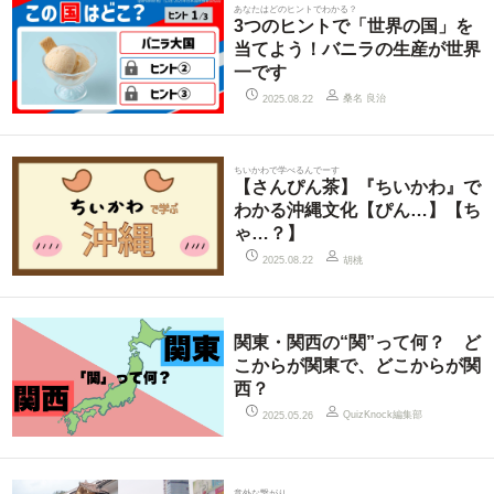
あなたはどのヒントでわかる？
3つのヒントで「世界の国」を
当てよう！バニラの生産が世界
一です
桑名 良治
2025.08.22
ちいかわで学べるんでーす
【さんぴん茶】『ちいかわ』で
わかる沖縄文化【ぴん…】【ち
ゃ…？】
胡桃
2025.08.22
関東・関西の“関”って何？ ど
こからが関東で、どこからが関
西？
QuizKnock編集部
2025.05.26
意外な繋がり