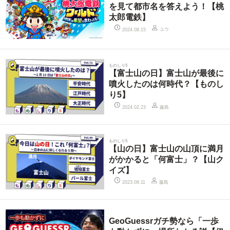
を見て都市名を答えよう！【桃
太郎電鉄】
ユウ
2024.08.15
ものしり5
【富士山の日】富士山が最後に
噴火したのは何時代？【ものし
り5】
藤島
2024.02.23
ものしり5
【山の日】富士山の山頂に満月
がかかると「何富士」？【山ク
イズ】
藤島
2023.08.11
GeoGuessrガチ勢なら「一歩