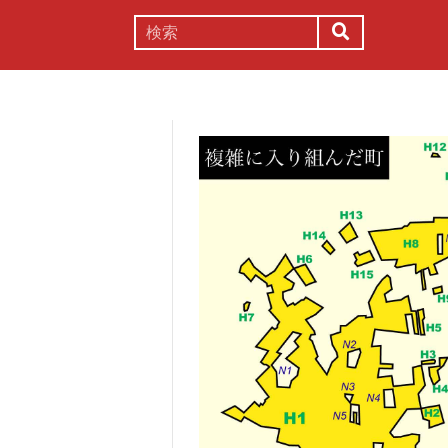
謎解き
コラム
常識
理系