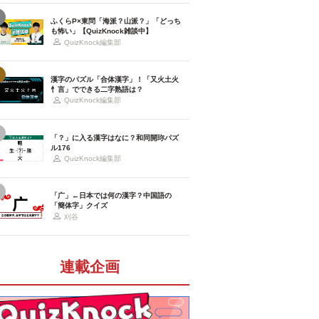
ふくらP×東問「海派？山派？」「どっち
も怖い」【QuizKnock雑談中】
QuizKnock編集部
漢字のパズル「合体漢字」！「又火土火
忄言」でできる二字熟語は？
QuizKnock編集部
「？」に入る漢字はなに？和同開珎パズ
ル176
QuizKnock編集部
「广」←日本では何の漢字？中国語の
「簡体字」クイズ
刈谷
連載企画