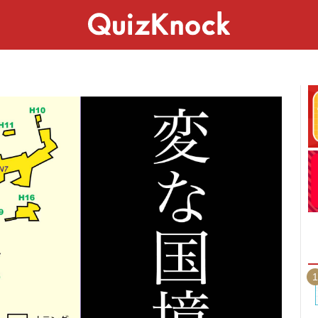
スペシャル
ライフ
ことば
カルチャー
1