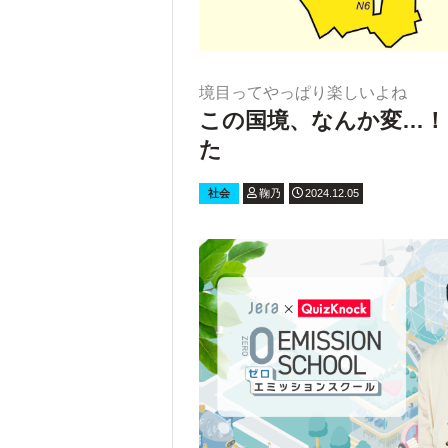
境目ってやっぱり楽しいよね
この国境、なんか変…！
た
社会
鞠乃
2024.12.05