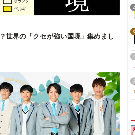
2
3
？世界の「クセが強い国境」集めまし
4
5