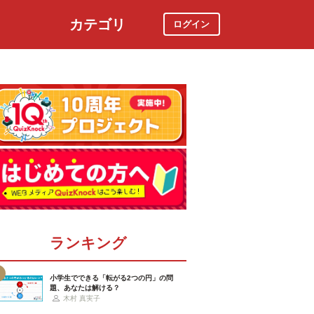
カテゴリ
ログイン
社会
スポーツ
時事ニュース
特集
ランキング
小学生でできる「転がる2つの円」の問
題、あなたは解ける？
木村 真実子