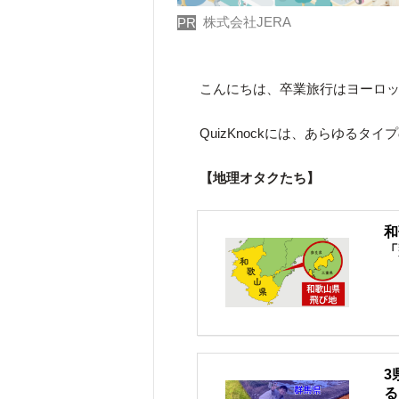
株式会社JERA
PR
こんにちは、卒業旅行はヨーロ
QuizKnockには、あらゆるタ
【地理オタクたち】
和
「
3
る