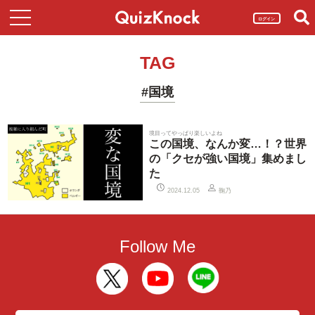
ログイン
TAG
#国境
境目ってやっぱり楽しいよね
この国境、なんか変…！？世界
の「クセが強い国境」集めまし
た
鞠乃
2024.12.05
Follow Me