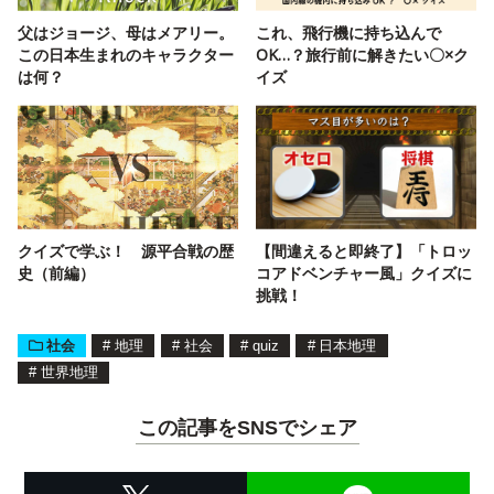
父はジョージ、母はメアリー。
これ、飛行機に持ち込んで
この日本生まれのキャラクター
OK…？旅行前に解きたい〇×ク
は何？
イズ
クイズで学ぶ！ 源平合戦の歴
【間違えると即終了】「トロッ
史（前編）
コアドベンチャー風」クイズに
挑戦！
社会
#
地理
#
社会
#
quiz
#
日本地理
#
世界地理
この記事をSNSでシェア