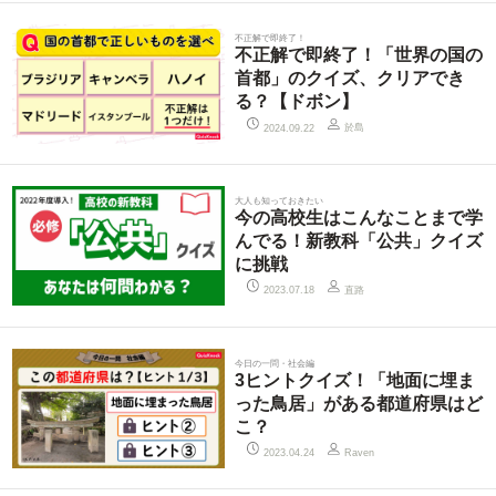
不正解で即終了！
不正解で即終了！「世界の国の
首都」のクイズ、クリアでき
る？【ドボン】
於島
2024.09.22
大人も知っておきたい
今の高校生はこんなことまで学
んでる！新教科「公共」クイズ
に挑戦
直路
2023.07.18
今日の一問・社会編
3ヒントクイズ！「地面に埋ま
った鳥居」がある都道府県はど
こ？
2023.04.24
Raven