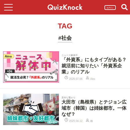
ログイン
TAG
#社会
ニュース解体中
「外資系」にもタイプがある？
就活前に知りたい「外資系企
業」のリアル
2026.07.06
Alex
意外な繋がり
大田市（島根県）とテジョン広
域市（韓国）は姉妹都市。一体
なぜ？
楠
2025.04.12