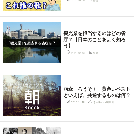
藤原
2020.03.26
観光業を担当するのはどの省
庁？【日本のことをよく知ろ
う】
豊岡
2020.02.06
雨傘、ろうそく、黄色いベスト
といえば、共通するものは何？
QuizKnock編集部
2019.11.18