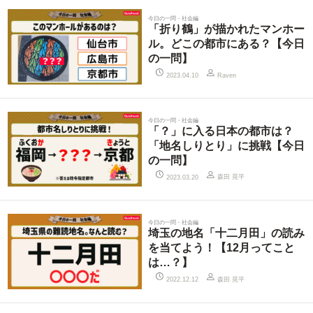
今日の一問・社会編
「折り鶴」が描かれたマンホー
ル。どこの都市にある？【今日
の一問】
2023.04.10
Raven
今日の一問・社会編
「？」に入る日本の都市は？
「地名しりとり」に挑戦【今日
の一問】
森田 晃平
2023.03.20
今日の一問・社会編
埼玉の地名「十二月田」の読み
を当てよう！【12月ってこと
は…？】
森田 晃平
2022.12.12