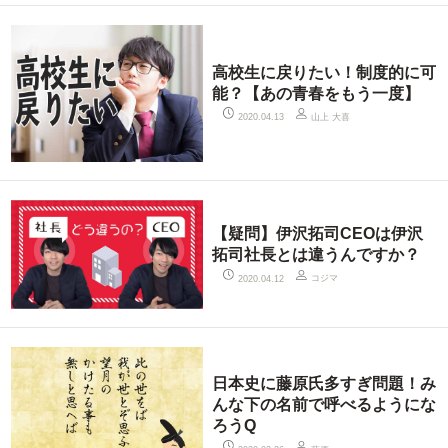
高校生に戻りたい！制度的に可
能？【あの青春をもう一度】
山上 大喜
2020.04.13
【疑問】伊沢拓司CEOは伊沢
拓司社長とは違うんですか？
コジマ
2020.04.12
日本史に藤原氏多すぎ問題！み
んな下の名前で呼べるようにな
ろうQ