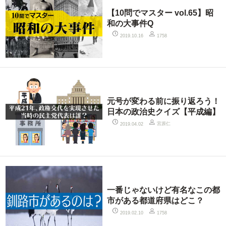
【10問でマスター vol.65】昭
和の大事件Q
2019.10.16
1758
元号が変わる前に振り返ろう！
日本の政治史クイズ【平成編】
宮原仁
2019.04.02
一番じゃないけど有名なこの都
市がある都道府県はどこ？
2019.02.10
1758