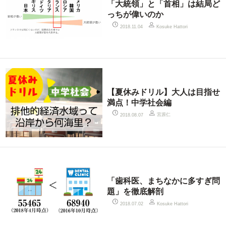
「大統領」と「首相」は結局ど
っちが偉いのか
2018.11.04
Kosuke Hattori
【夏休みドリル】大人は目指せ
満点！中学社会編
宮原仁
2018.08.07
「歯科医、まちなかに多すぎ問
題」を徹底解剖
2018.07.02
Kosuke Hattori