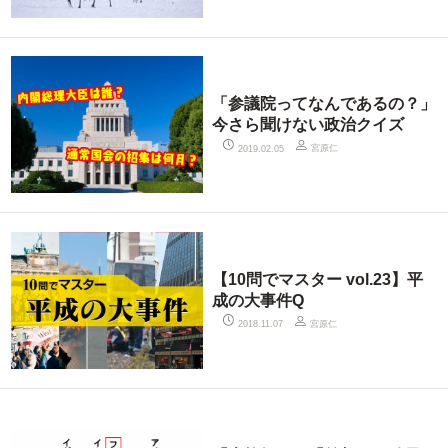
「参議院ってなんであるの？」
今さら聞けない政治クイズ
宮原仁
2019.02.05
【10問でマスター vol.23】平
成の大事件Q
宮原仁
2018.11.07