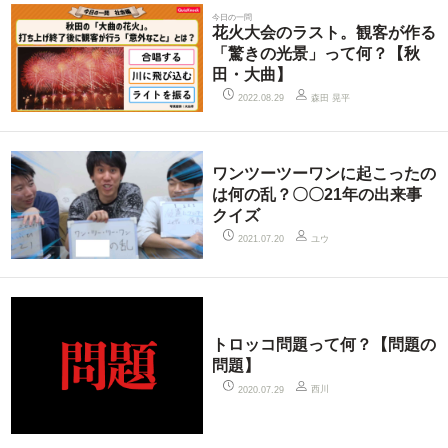
今日の一問
花火大会のラスト。観客が作る
「驚きの光景」って何？【秋
田・大曲】
森田 晃平
2022.08.29
ワンツーツーワンに起こったの
は何の乱？〇〇21年の出来事
クイズ
ユウ
2021.07.20
トロッコ問題って何？【問題の
問題】
西川
2020.07.29