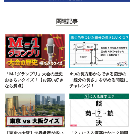
関連記事
「M-1グランプリ」大会の歴史
4つの長方形からできる図形の
おさらいクイズ！【お笑い好き
「線分の長さ」を求める問題に
なら満点】
チャレンジ！
【東京vs大阪】世界遺産が多い
「？」に入る漢字はなに？和同