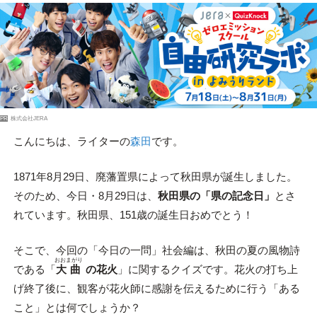
PR
株式会社JERA
こんにちは、ライターの
森田
です。
1871年8月29日、廃藩置県によって秋田県が誕生しました。
そのため、今日・8月29日は、
秋田県の「県の記念日」
とさ
れています。秋田県、151歳の誕生日おめでとう！
そこで、今回の「今日の一問」社会編は、秋田の夏の風物詩
おおまがり
である「
大曲
の花火
」に関するクイズです。花火の打ち上
げ終了後に、観客が花火師に感謝を伝えるために行う「ある
こと」とは何でしょうか？