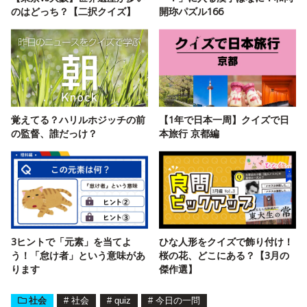
のはどっち？【二択クイズ】
開珎パズル166
覚えてる？ハリルホジッチの前
【1年で日本一周】クイズで日
の監督、誰だっけ？
本旅行 京都編
3ヒントで「元素」を当てよ
ひな人形をクイズで飾り付け！
う！「怠け者」という意味があ
桜の花、どこにある？【3月の
ります
傑作選】
社会
#
社会
#
quiz
#
今日の一問