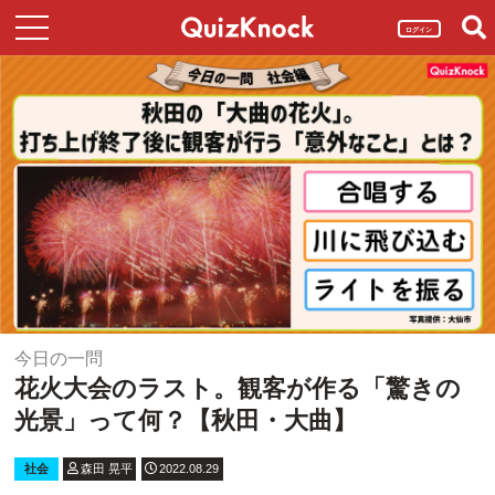
ログイン
今日の一問
花火大会のラスト。観客が作る「驚きの
光景」って何？【秋田・大曲】
社会
森田 晃平
2022.08.29