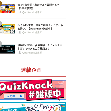
WHAT大会長・東言だけど質問ある？
【100の質問】
QuizKnock編集部
ふくらP×東問「海派？山派？」「どっち
も怖い」【QuizKnock雑談中】
QuizKnock編集部
漢字のパズル「合体漢字」！「又火土火
忄言」でできる二字熟語は？
QuizKnock編集部
連載企画