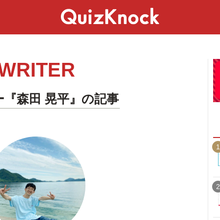
スペシャル
ライフ
ことば
カルチャー
WRITER
ー『森田 晃平』の記事
1
2