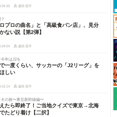
5.04.30
森田 晃平
問？
ロプロの曲名」と「高級食パン店」、見分
かない説【第2弾】
5.04.04
森田 晃平
今年はJ2を
で一度くらい、サッカーの「J2リーグ」を
ほしい
5.02.14
森田 晃平
ドキの旅〜東北新幹線編〜
えたら即終了！ご当地クイズで東京→北海
でたどり着け【二択】