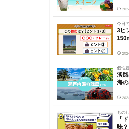
202
今日
3ヒ
15
202
個性
淡路
海の
202
ものし
「ド
味？