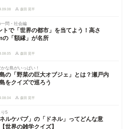
4.09.08
森田 晃平
の一問・社会編
ントで「世界の都市」を当てよう！高さ
0mの「額縁」が名所
4.08.05
森田 晃平
豊かな島がいっぱい！
島の「野菜の巨大オブジェ」とは？瀬戸内
島をクイズで巡ろう
4.08.04
森田 晃平
り5
ネルケバブ」の「ドネル」ってどんな意
【世界の雑学クイズ】