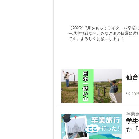
【2025年3月をもってライターを卒
ー現地観戦など。みなさまの日常に遊
です。よろしくお願いします！
仙台
202
卒業
学生
た「