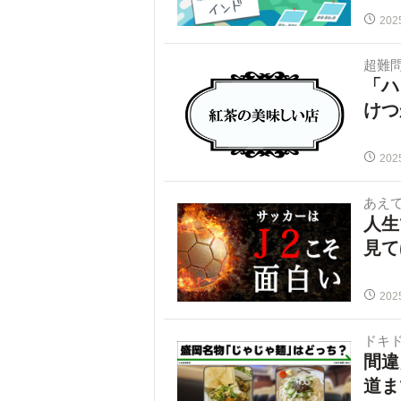
202
超難
「ハ
けつ
202
あえて
人生
見て
202
ドキ
間違
道ま