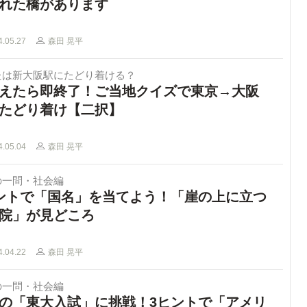
れた橋があります
4.05.27
森田 晃平
たは新大阪駅にたどり着ける？
えたら即終了！ご当地クイズで東京→大阪
たどり着け【二択】
4.05.04
森田 晃平
の一問・社会編
ントで「国名」を当てよう！「崖の上に立つ
院」が見どころ
4.04.22
森田 晃平
の一問・社会編
の「東大入試」に挑戦！3ヒントで「アメリ