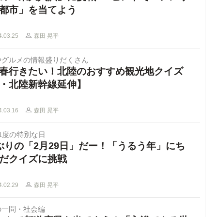
都市」を当てよう
4.03.25
森田 晃平
やグルメの情報盛りだくさん
春行きたい！北陸のおすすめ観光地クイズ
・北陸新幹線延伸】
4.03.16
森田 晃平
1度の特別な日
ぶりの「2月29日」だー！「うるう年」にち
だクイズに挑戦
4.02.29
森田 晃平
の一問・社会編