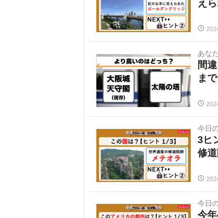
えら
202
あな
間違
まで
202
今日
3ヒ
修道
202
今日
今年