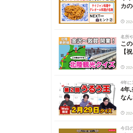
カの
202
名所
この
【祝
202
4年に
4年
なん
202
今日