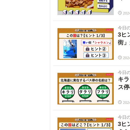
202
今日
3ヒ
街」
202
今日
キラ
ス停
202
今日
3ヒ