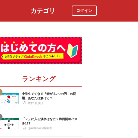
カテゴリ
ログイン
社会
スポーツ
時事ニュース
特集
ランキング
小学生でできる「転がる2つの円」の問
題、あなたは解ける？
木村 真実子
「？」に入る漢字はなに？和同開珎パズ
ル177
QuizKnock編集部