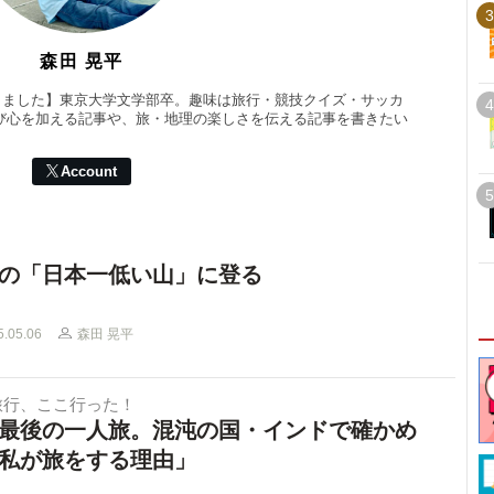
3
森田 晃平
業しました】東京大学文学部卒。趣味は旅行・競技クイズ・サッカ
4
び心を加える記事や、旅・地理の楽しさを伝える記事を書きたい
Account
5
の「日本一低い山」に登る
5.05.06
森田 晃平
旅行、ここ行った！
最後の一人旅。混沌の国・インドで確かめ
私が旅をする理由」