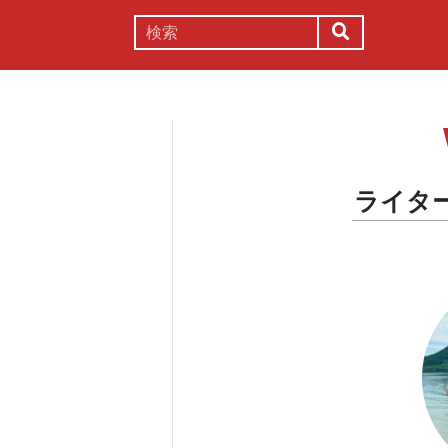
謎解き
コラム
常識
理系
ライタ