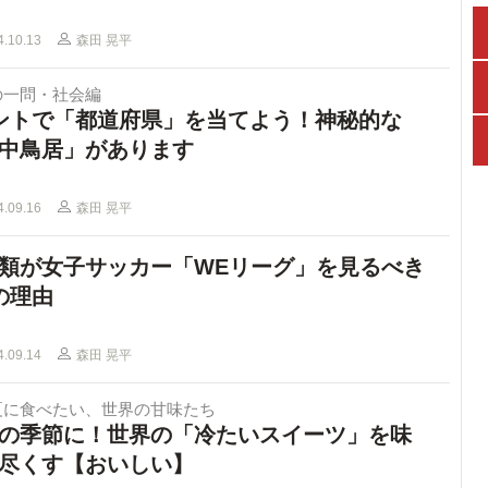
4.10.13
森田 晃平
の一問・社会編
ントで「都道府県」を当てよう！神秘的な
中鳥居」があります
4.09.16
森田 晃平
類が女子サッカー「WEリーグ」を見るべき
の理由
4.09.14
森田 晃平
夏に食べたい、世界の甘味たち
の季節に！世界の「冷たいスイーツ」を味
尽くす【おいしい】