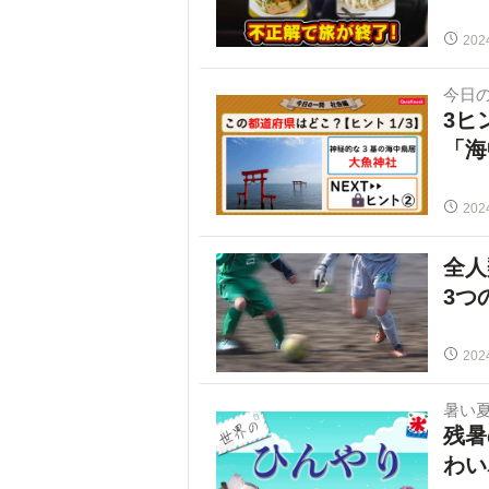
202
今日
3ヒ
「海
202
全人
3つ
202
暑い
残暑
わい