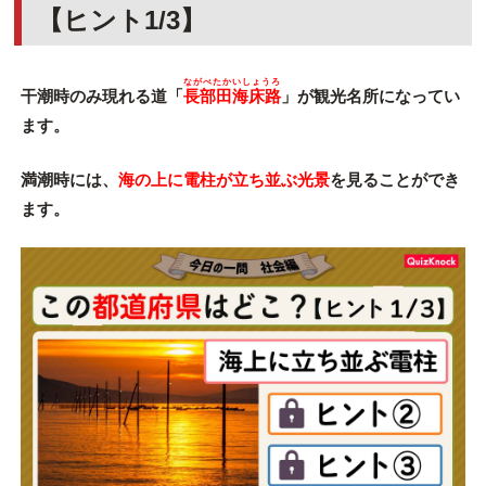
【ヒント1/3】
ながべたかいしょうろ
干潮時のみ現れる道「
長部田海床路
」が観光名所になってい
ます。
満潮時には、
海の上に電柱が立ち並ぶ光景
を見ることができ
ます。