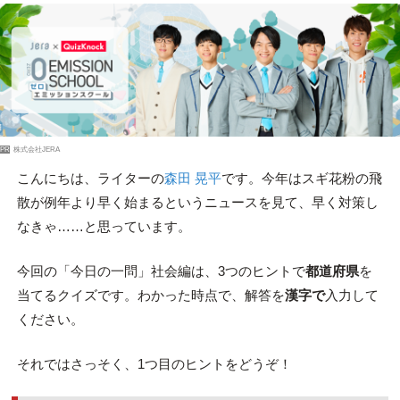
PR
株式会社JERA
こんにちは、ライターの
森田 晃平
です。今年はスギ花粉の飛
散が例年より早く始まるというニュースを見て、早く対策し
なきゃ……と思っています。
今回の「今日の一問」社会編は、3つのヒントで
都道府県
を
当てるクイズです。わかった時点で、解答を
漢字で
入力して
ください。
それではさっそく、1つ目のヒントをどうぞ！