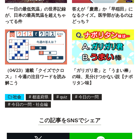
「一日の最低気温」の世界記録
答えが「慶應」か「早稲田」に
が、日本の最高気温を超えちゃ
なるクイズ。医学部があるのは
ってる件
どっち？
（04/23）連載「クイズでクロ
「ガリガリ君」と「うまい棒」
ス」！今週の注目ワードを読み
の味、見分けつかない説【ナポ
解こう
リタン味】
社会
#
都道府県
#
quiz
#
今日の一問
#
今日の一問・社会編
この記事をSNSでシェア