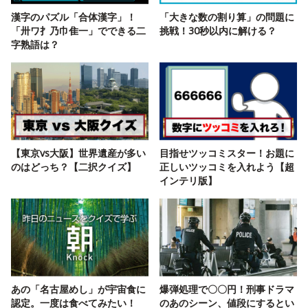
漢字のパズル「合体漢字」！
「大きな数の割り算」の問題に
「卅ワ扌乃巾隹一」でできる二
挑戦！30秒以内に解ける？
字熟語は？
【東京vs大阪】世界遺産が多い
目指せツッコミスター！お題に
のはどっち？【二択クイズ】
正しいツッコミを入れよう【超
インテリ版】
あの「名古屋めし」が宇宙食に
爆弾処理で〇〇円！刑事ドラマ
認定。一度は食べてみたい！
のあのシーン、値段にするとい