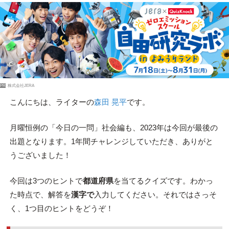
PR
株式会社JERA
こんにちは、ライターの
森田 晃平
です。
月曜恒例の「今日の一問」社会編も、2023年は今回が最後の
出題となります。1年間チャレンジしていただき、ありがと
うございました！
今回は3つのヒントで
都道府県
を当てるクイズです。わかっ
た時点で、解答を
漢字で
入力してください。それではさっそ
く、1つ目のヒントをどうぞ！