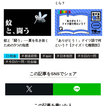
くら？
蚊と「闘う」──夏を生き抜く
「ありがとう！」ドイツ語で何
ための5つの知恵
という？【クイズ！七種競技】
社会
#
都道府県
#
quiz
#
日本地理
#
今日の一問
#
今日の一問・社会編
この記事をSNSでシェア
この記事を書いた人