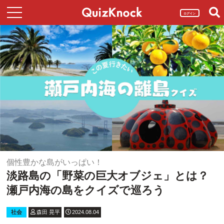
ログイン
個性豊かな島がいっぱい！
淡路島の「野菜の巨大オブジェ」とは？
瀬戸内海の島をクイズで巡ろう
社会
森田 晃平
2024.08.04