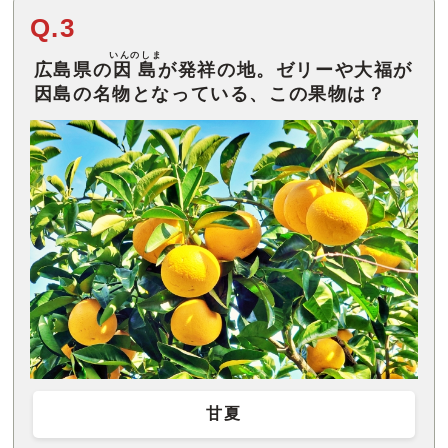
Q.3
いんのしま
広島県の
因島
が発祥の地。ゼリーや大福が
因島の名物となっている、この果物は？
甘夏