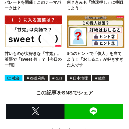
パレードを開催！このテーマパ
何？きみも「地球押し」に挑戦
ークは？
しよう！
甘いものが大好きな「甘党」。
3つのヒントで「偉人」を当て
英語で「sweet 何」？【今日の
よう！「おしるこ」が好きすぎ
一問】
た人です
社会
#
都道府県
#
quiz
#
日本地理
#
離島
この記事をSNSでシェア