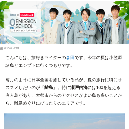
PR
株式会社JERA
こんにちは、旅好きライターの
森田
です。今年の夏は小笠原
諸島とエジプトに行くつもりです。
毎月のように日本全国を旅している私が、夏の旅行に特にオ
ススメしたいのが「
離島
」。特に
瀬戸内海
には100を超える
有人島があり、大都市からのアクセスがよい島も多いことか
ら、離島めぐりにぴったりのエリアです。