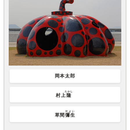
岡本太郎
たかし
村上
隆
やよい
草間
彌生