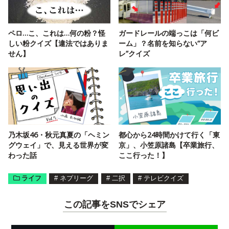
ペロ…こ、これは…何の粉？怪
ガードレールの端っこは「何ビ
しい粉クイズ【違法ではありま
ーム」？名前を知らない“ア
せん】
レ”クイズ
乃木坂46・秋元真夏の「ヘミン
都心から24時間かけて行く「東
グウェイ」で、見える世界が変
京」、小笠原諸島【卒業旅行、
わった話
ここ行った！】
ライフ
#
ネプリーグ
#
二択
#
テレビクイズ
この記事をSNSでシェア