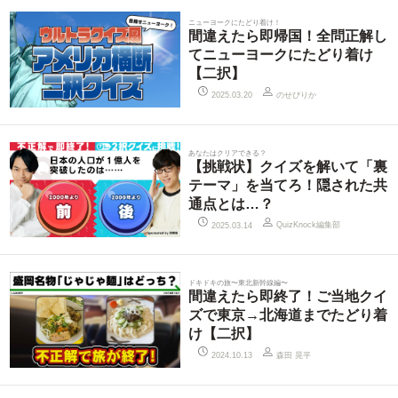
ニューヨークにたどり着け！
間違えたら即帰国！全問正解し
てニューヨークにたどり着け
【二択】
のせぴりか
2025.03.20
あなたはクリアできる？
【挑戦状】クイズを解いて「裏
テーマ」を当てろ！隠された共
通点とは…？
QuizKnock編集部
2025.03.14
ドキドキの旅〜東北新幹線編〜
間違えたら即終了！ご当地クイ
ズで東京→北海道までたどり着
け【二択】
森田 晃平
2024.10.13