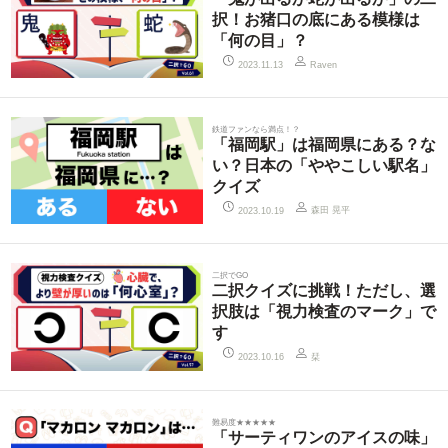
択！お猪口の底にある模様は
「何の目」？
2023.11.13
Raven
鉄道ファンなら満点！？
「福岡駅」は福岡県にある？な
い？日本の「ややこしい駅名」
クイズ
森田 晃平
2023.10.19
二択でGO
二択クイズに挑戦！ただし、選
択肢は「視力検査のマーク」で
す
栞
2023.10.16
難易度★★★★★
「サーティワンのアイスの味」