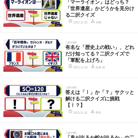
「マーライオン」はどっち？
「世界遺産」かどうかを見分け
る二択クイズ
伊東
2023.12.25
二択でGO
有名な「歴史上の戦い」、どれ
だけ知ってる？二択クイズで
「軍配を上げろ」
松林 陸
2023.12.18
二択でGO
答えは「！」か「？」サクッと
解ける二択クイズに挑戦
【！？】
和歩
2023.11.20
二択でGO
「鬼が出るか蛇が出るか」の二