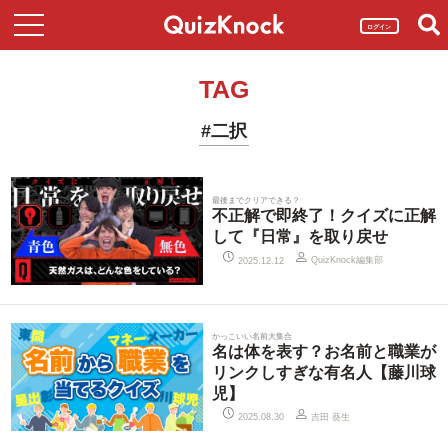
ログイン
TAG
#二択
最後までクリアできる？
不正解で即終了！クイズに正解
して『日常』を取り戻せ
QuizKnock編集部
2025.12.12
かっこいい名前大集合
名は体を表す？お名前と職業が
リンクしすぎな有名人【藤川球
児】
吉田 葵生
2025.08.30