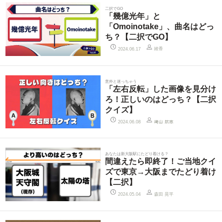
二択でGO
「幾億光年」と
「Omoinotake」、曲名はどっ
ち？【二択でGO】
綾香
2024.06.17
意外と迷っちゃう
「左右反転」した画像を見分け
ろ！正しいのはどっち？【二択
クイズ】
2024.06.08
﨑山 航志
あなたは新大阪駅にたどり着ける？
間違えたら即終了！ご当地クイ
ズで東京→大阪までたどり着け
【二択】
森田 晃平
2024.05.04