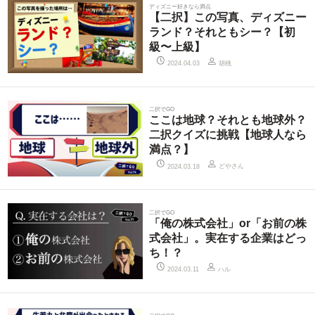
ディズニー好きなら満点
【二択】この写真、ディズニー
ランド？それともシー？【初
級〜上級】
胡桃
2024.04.03
二択でGO
ここは地球？それとも地球外？
二択クイズに挑戦【地球人なら
満点？】
どやさん
2024.03.18
二択でGO
「俺の株式会社」or「お前の株
式会社」。実在する企業はどっ
ち！？
ハル
2024.03.11