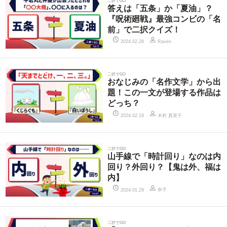
二択でGO
答えは「五条」か「夏油」？
『呪術廻戦』最強コンビの「名
前」で二択クイズ！
2024.02.26
Raven
二択でGO
おなじみの「名作文学」から出
題！この一文が登場する作品は
どっち？
木村 真実子
2024.02.19
二択でGO
山手線で「時計回り」なのは内
回り？外回り？【鬼は外、福は
内】
奈子
2024.01.29
二択でGO