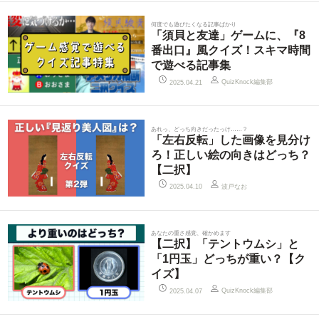
何度でも遊びたくなる記事ばかり
「須貝と友達」ゲームに、『8
番出口』風クイズ！スキマ時間
で遊べる記事集
QuizKnock編集部
2025.04.21
あれっ、どっち向きだったっけ……？
「左右反転」した画像を見分け
ろ！正しい絵の向きはどっち？
【二択】
波戸なお
2025.04.10
あなたの重さ感覚、確かめます
【二択】「テントウムシ」と
「1円玉」どっちが重い？【ク
イズ】
QuizKnock編集部
2025.04.07