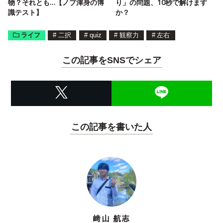
物？それとも…【ノブ渾身の博
り」の問題、10秒で解けます
識テスト】
か？
ライフ
#
二択
#
quiz
#
観察力
#
左右
この記事をSNSでシェア
この記事を書いた人
﨑山 航志