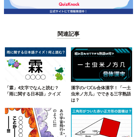
関連記事
「霖」4文字でなんと読む？
漢字のパズル合体漢字！「一土
「雨に関する日本語」クイズ
虫米ノ方几」でできる三字熟語
は？