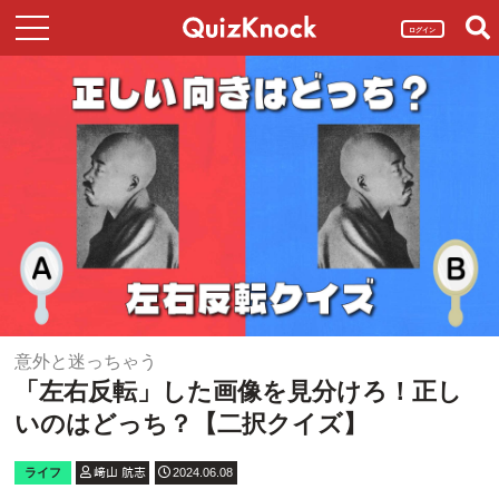
ログイン
意外と迷っちゃう
「左右反転」した画像を見分けろ！正し
いのはどっち？【二択クイズ】
ライフ
﨑山 航志
2024.06.08