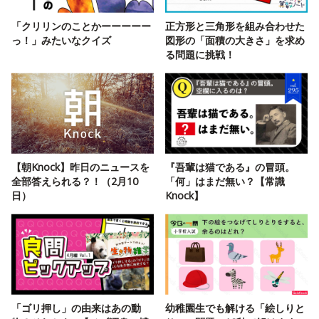
「クリリンのことかーーーーー
正方形と三角形を組み合わせた
っ！」みたいなクイズ
図形の「面積の大きさ」を求め
る問題に挑戦！
【朝Knock】昨日のニュースを
『吾輩は猫である』の冒頭。
全部答えられる？！（2月10
「何」はまだ無い？【常識
日）
Knock】
「ゴリ押し」の由来はあの動
幼稚園生でも解ける「絵しりと