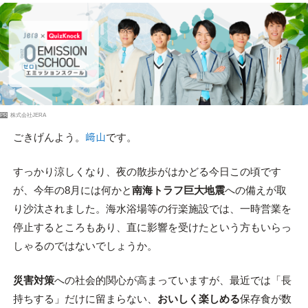
PR
株式会社JERA
ごきげんよう。
﨑山
です。
すっかり涼しくなり、夜の散歩がはかどる今日この頃です
が、今年の8月には何かと
南海トラフ巨大地震
への備えが取
り沙汰されました。海水浴場等の行楽施設では、一時営業を
停止するところもあり、直に影響を受けたという方もいらっ
しゃるのではないでしょうか。
災害対策
への社会的関心が高まっていますが、最近では「長
持ちする」だけに留まらない、
おいしく楽しめる
保存食が数