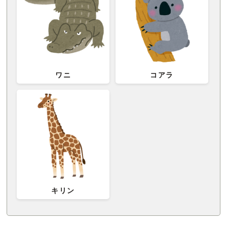
ワニ
コアラ
キリン