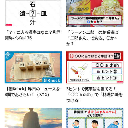
「？」に入る漢字はなに？和同
「ラーメン二郎」の創業者は
開珎パズル175
「二郎さん」である。〇か×
か？
【朝Knock】昨日のニュースを
3ヒントで英単語を当てろ！
3問でおさらい！（7/15）
「〇〇 a dish」で「料理に味を
つける」