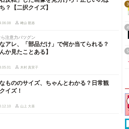
3
ち？【二択クイズ】
4.06.08
﨑山 航志
4
なら注意力バツグン
なアレ、「部品だけ」で何か当てられる？
んか見たことある】
5
3.05.01
木村 真実子
なもののサイズ、ちゃんとわかる？日常観
クイズ！
0.12.10
山上 大喜