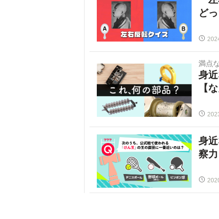
どっ
202
満点
身近
【な
202
身近
察力
202