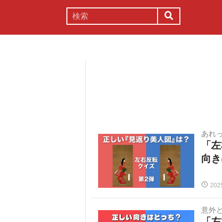
謎解き
コラム
常識
理系
あれ
「左
向き
202
意外
「左