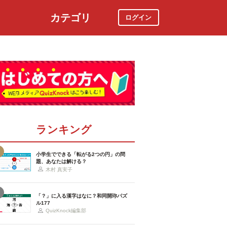
カテゴリ
ログイン
社会
スポーツ
時事ニュース
特集
ランキング
小学生でできる「転がる2つの円」の問
題、あなたは解ける？
木村 真実子
「？」に入る漢字はなに？和同開珎パズ
ル177
QuizKnock編集部