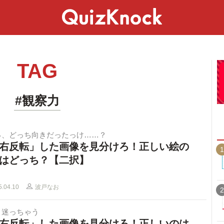
スペシャル
ライフ
ことば
カルチャー
TAG
#観察力
っ、どっち向きだったっけ……？
右反転」した画像を見分けろ！正しい絵の
1
はどっち？【二択】
5.04.10
波戸なお
2
と迷っちゃう
右反転」した画像を見分けろ！正しいのは