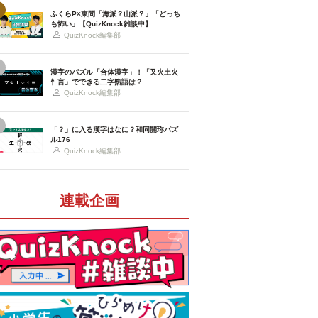
ふくらP×東問「海派？山派？」「どっち
も怖い」【QuizKnock雑談中】
QuizKnock編集部
漢字のパズル「合体漢字」！「又火土火
忄言」でできる二字熟語は？
QuizKnock編集部
「？」に入る漢字はなに？和同開珎パズ
ル176
QuizKnock編集部
連載企画