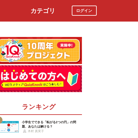
カテゴリ
ログイン
社会
スポーツ
時事ニュース
特集
ランキング
小学生でできる「転がる2つの円」の問
題、あなたは解ける？
木村 真実子