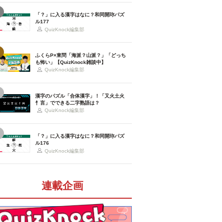
「？」に入る漢字はなに？和同開珎パズ
ル177
QuizKnock編集部
ふくらP×東問「海派？山派？」「どっち
も怖い」【QuizKnock雑談中】
QuizKnock編集部
漢字のパズル「合体漢字」！「又火土火
忄言」でできる二字熟語は？
QuizKnock編集部
「？」に入る漢字はなに？和同開珎パズ
ル176
QuizKnock編集部
連載企画