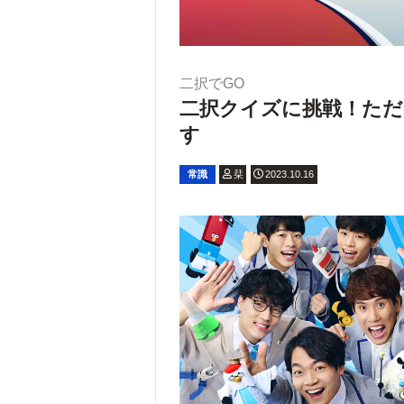
二択でGO
二択クイズに挑戦！ただ
す
常識
栞
2023.10.16