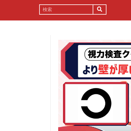
謎解き
コラム
常識
理系