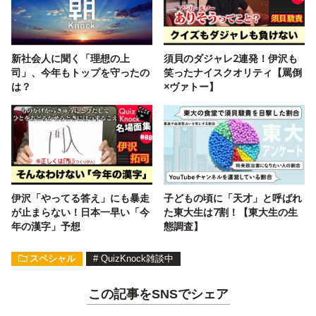
新社会人に聞く「理想の上
須貝のダジャレ2連発！伊沢も
司」、今年もトップを守ったの
笑ったナイスクオリティ【罵倒
は？
×ヴァトー】
伊沢「やってる答え」にも暴走
子どもの頃に「天才」と呼ばれ
が止まらない！日本一早い「今
た東大生は7割！【東大生の生
年の漢字」予想
態調査】
スペシャル
#
QuizKnock雑談中
この記事をSNSでシェア