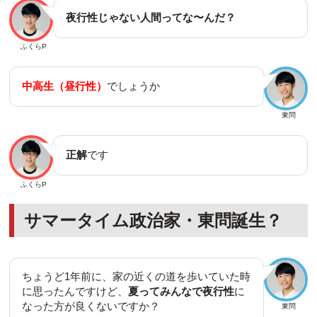
夜行性じゃない人間ってな〜んだ？
ふくらP
中高生（昼行性）
でしょうか
東問
正解
です
ふくらP
サマータイム政治家・東問誕生？
ちょうど1年前に、家の近くの道を歩いていた時
に思ったんですけど、
夏ってみんなで夜行性
に
なった方が良くないですか？
東問