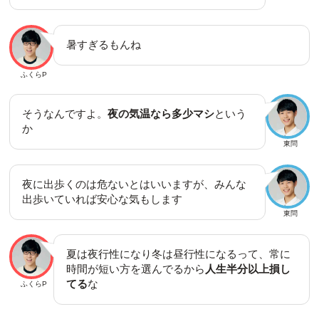
暑すぎるもんね
ふくらP
そうなんですよ。
夜の気温なら多少マシ
という
か
東問
夜に出歩くのは危ないとはいいますが、みんな
出歩いていれば安心な気もします
東問
夏は夜行性になり冬は昼行性になるって、常に
時間が短い方を選んでるから
人生半分以上損し
てる
な
ふくらP