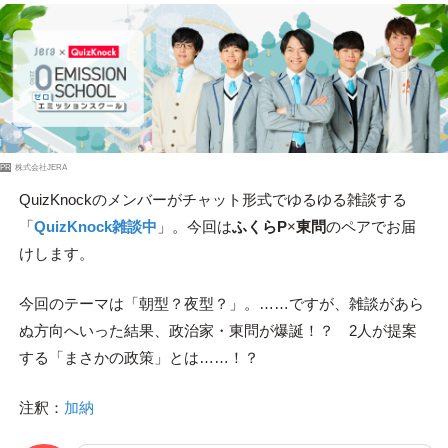
PR
株式会社JERA
QuizKnockのメンバーがチャット形式でゆるゆる雑談する
「
QuizKnock雑談中
」。今回は
ふくらP
×
東問
のペアでお届
けします。
今回のテーマは「朝型？夜型？」。……ですが、雑談があら
ぬ方向へいった結果、政治家・東問が爆誕！？ 2人が提案
する「まさかの政策」とは……！？
注釈：
加納