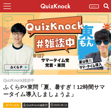
ログイン
QuizKnock雑談中
ふくらP×東問「夏、暑すぎ！12時間サマ
ータイム導入しましょうよ」
スペシャル
QuizKnock編集部
2025.08.12