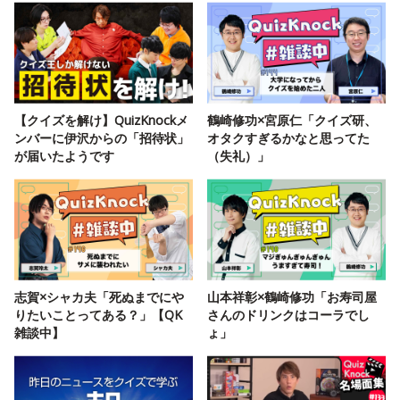
【クイズを解け】QuizKnockメ
鶴崎修功×宮原仁「クイズ研、
ンバーに伊沢からの「招待状」
オタクすぎるかなと思ってた
が届いたようです
（失礼）」
志賀×シャカ夫「死ぬまでにや
山本祥彰×鶴崎修功「お寿司屋
りたいことってある？」【QK
さんのドリンクはコーラでし
雑談中】
ょ」