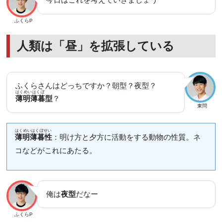
ふくらP
人類は「昼」を拡張している
ふくらさんはどっちですか？朝型？夜型？
はくめいはくぼ
薄明薄暮
型
？
東問
はくめいはくぼせい
薄明薄暮性
：明け方と夕方に活動をする動物の性質。ネ
コなどがこれにあたる。
俺は
夜型
だなー
ふくらP