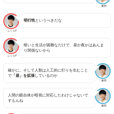
東問
明行性
というべきだな
ふくらP
暗いと生活が困難なだけで、昼か夜かはあんま
り関係ないから
ふくらP
確かに。そして人類は人工的に灯りを生むこと
で
「昼」を拡張
しているのか
東問
人間の眼自体が暗視に対応したわけじゃないで
すもんね
東問