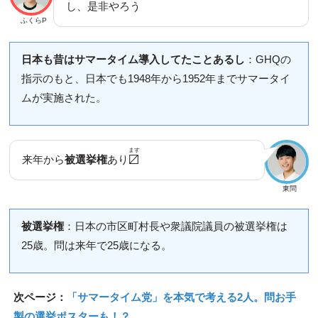
し、是非やろう
ふくらP
日本も昔はサマータイム導入してたことあるし
：GHQの
指示のもと、日本でも1948年から1952年までサマータイ
ムが実施された。
ます
来年から
被選挙権
あり
〼
東問
被選挙権
：日本の市区町村長や衆議院議員の被選挙権は
25歳。問は来年で25歳になる。
次ページ：
「サマータイム党」を本気で考える2人。問お手
製の選挙ポスターも！？