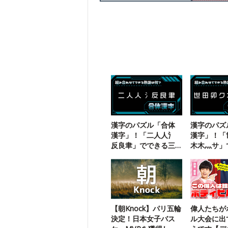
漢字のパズル「合体
漢字のパズ
漢字」！「二人人氵
漢字」！「
反良聿」でできる三
木木灬サ」
字熟語は？
三字熟語は
【朝Knock】パリ五輪
偉人たちが
決定！日本女子バス
ル大会に出