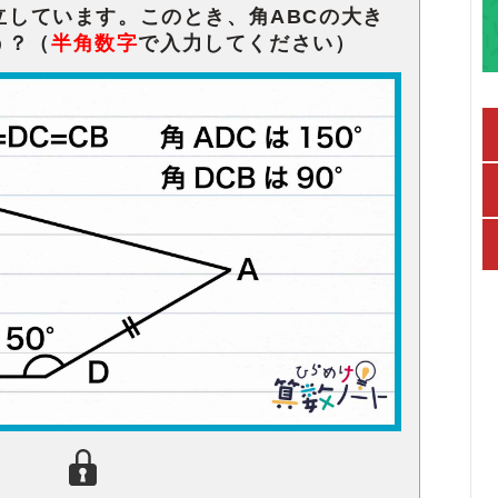
成立しています。このとき、角ABCの大き
う？（
半角数字
で入力してください）