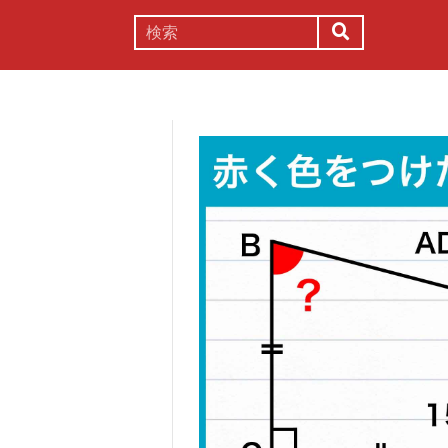
謎解き
コラム
常識
理系