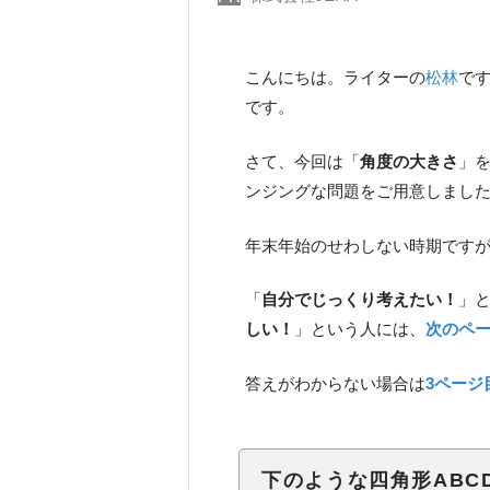
こんにちは。ライターの
松林
です
です。
さて、今回は「
角度の大きさ
」
ンジングな問題をご用意しまし
年末年始のせわしない時期です
「
自分でじっくり考えたい！
」
しい！
」という人には、
次のペ
答えがわからない場合は
3ページ
下のような四角形ABCD