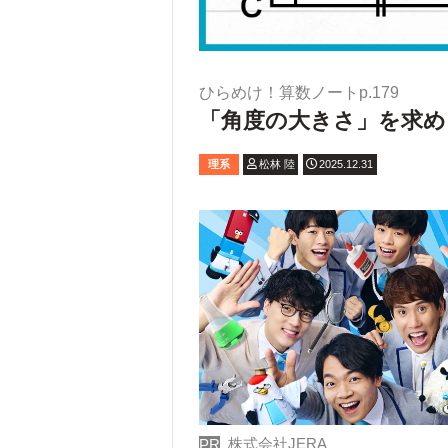
ひらめけ！算数ノートp.179
「角度の大きさ」を求め
理系
松林 陸
2025.12.31
株式会社JERA
PR