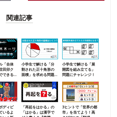
関連記事
ル「合体
小学生で解ける「分
小学生で解ける「展
世田卯ク
割された正十角形の
開図を組み立てる」
でできる
面積」を求める問題
問題にチャレンジ！
？
に挑戦！
ボディビ
「再起をはかる」の
3ヒントで「世界の都
ているよ
「はかる」は漢字で
市」を当てよう！高