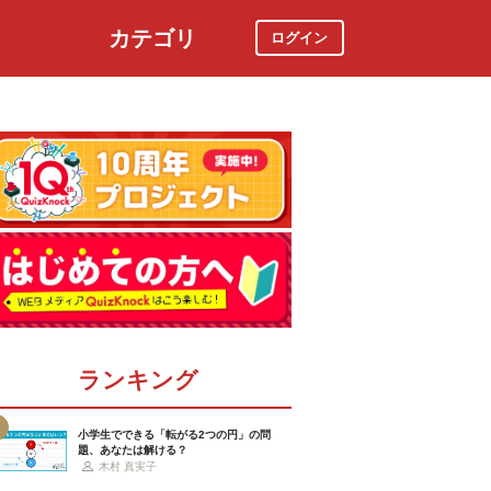
カテゴリ
ログイン
社会
スポーツ
時事ニュース
特集
ランキング
小学生でできる「転がる2つの円」の問
題、あなたは解ける？
木村 真実子