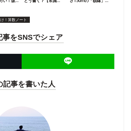
カい！版
どう書く？【常識
さ150mの「額縁」が
大！】
Knock】
名所
めけ！算数ノート
記事をSNSでシェア
の記事を書いた人