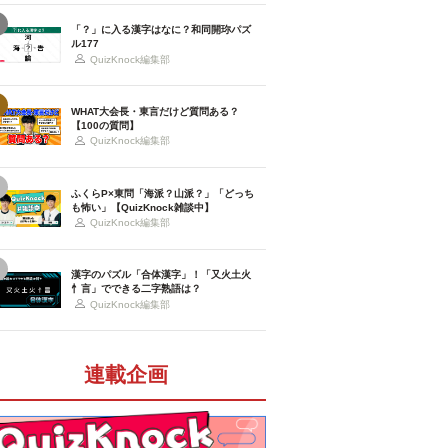
「？」に入る漢字はなに？和同開珎パズ
ル177
QuizKnock編集部
WHAT大会長・東言だけど質問ある？
【100の質問】
QuizKnock編集部
ふくらP×東問「海派？山派？」「どっち
も怖い」【QuizKnock雑談中】
QuizKnock編集部
漢字のパズル「合体漢字」！「又火土火
忄言」でできる二字熟語は？
QuizKnock編集部
連載企画