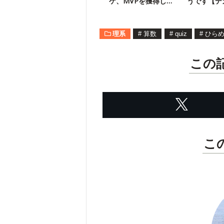
ケ、MVPを獲得した
うです【デ
選手は？
図が史上最
理系
#
算数
#
quiz
#
ひら
この
こ