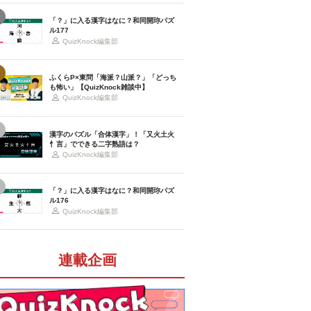
「？」に入る漢字はなに？和同開珎パズ
ル177
QuizKnock編集部
ふくらP×東問「海派？山派？」「どっち
も怖い」【QuizKnock雑談中】
QuizKnock編集部
漢字のパズル「合体漢字」！「又火土火
忄言」でできる二字熟語は？
QuizKnock編集部
「？」に入る漢字はなに？和同開珎パズ
ル176
QuizKnock編集部
連載企画