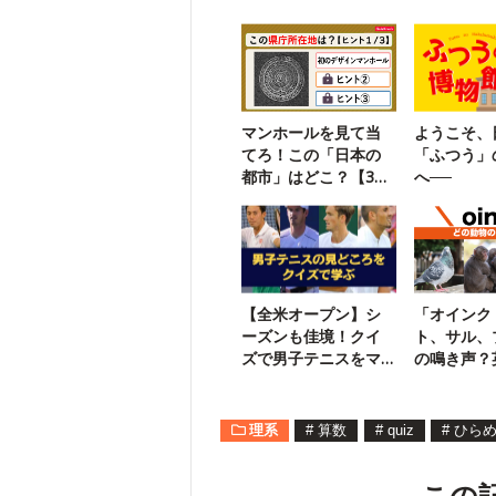
マンホールを見て当
ようこそ、
てろ！この「日本の
「ふつう」
都市」はどこ？【3ヒ
へ──
ントクイズ】
【全米オープン】シ
「オインク
ーズンも佳境！クイ
ト、サル、
ズで男子テニスをマ
の鳴き声？
スター
き声クイズ
理系
#
算数
#
quiz
#
ひら