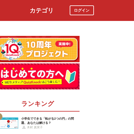
カテゴリ
ログイン
社会
スポーツ
時事ニュース
特集
ランキング
小学生でできる「転がる2つの円」の問
題、あなたは解ける？
木村 真実子