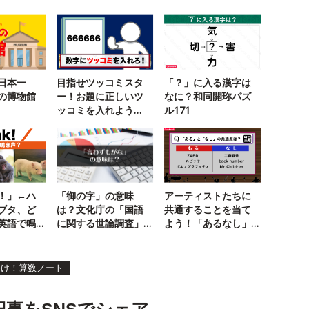
日本一
目指せツッコミスタ
「？」に入る漢字は
の博物館
ー！お題に正しいツ
なに？和同開珎パズ
ッコミを入れよう
ル171
【超インテリ版】
！」←ハ
「御の字」の意味
アーティストたちに
ブタ、ど
は？文化庁の「国語
共通することを当て
英語で鳴
に関する世論調査」
よう！「あるなし」
をチェック！
を見破れる？
めけ！算数ノート