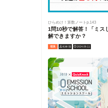
ひらめけ！算数ノートp.143
1問10秒で解答！「ミ
解できますか？
理系
松林 陸
2024.09.11