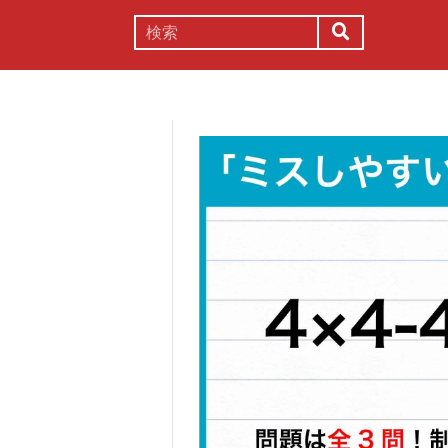
謎解き
コラム
常識
理系