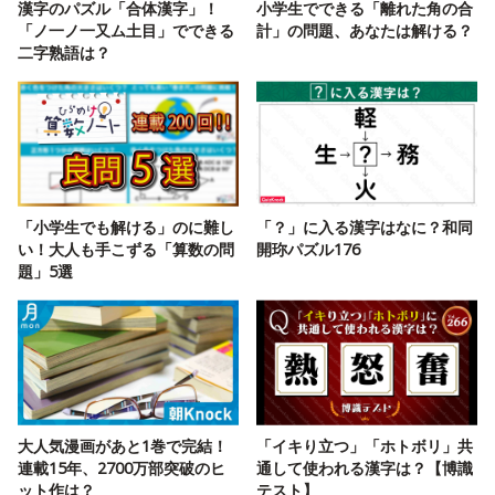
漢字のパズル「合体漢字」！
小学生でできる「離れた角の合
「ノ一ノ一又ム土目」でできる
計」の問題、あなたは解ける？
二字熟語は？
「小学生でも解ける」のに難し
「？」に入る漢字はなに？和同
い！大人も手こずる「算数の問
開珎パズル176
題」5選
大人気漫画があと1巻で完結！
「イキり立つ」「ホトボリ」共
連載15年、2700万部突破のヒ
通して使われる漢字は？【博識
ット作は？
テスト】