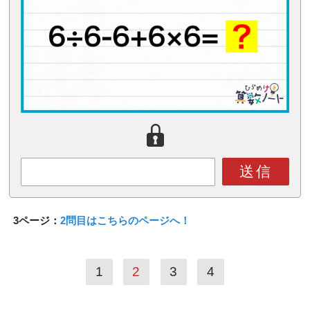
送信
3ページ：
2問目はこちらのページへ！
1
2
3
4