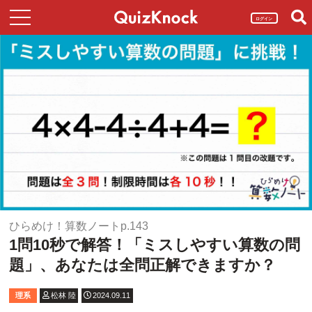
ログイン
ひらめけ！算数ノートp.143
1問10秒で解答！「ミスしやすい算数の問
題」、あなたは全問正解できますか？
理系
松林 陸
2024.09.11