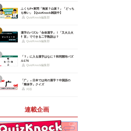
ふくらP×東問「海派？山派？」「どっち
も怖い」【QuizKnock雑談中】
QuizKnock編集部
漢字のパズル「合体漢字」！「又火土火
忄言」でできる二字熟語は？
QuizKnock編集部
「？」に入る漢字はなに？和同開珎パズ
ル176
QuizKnock編集部
「广」←日本では何の漢字？中国語の
「簡体字」クイズ
刈谷
連載企画