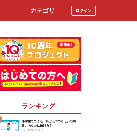
カテゴリ
ログイン
社会
スポーツ
時事ニュース
特集
ランキング
小学生でできる「転がる2つの円」の問
題、あなたは解ける？
木村 真実子