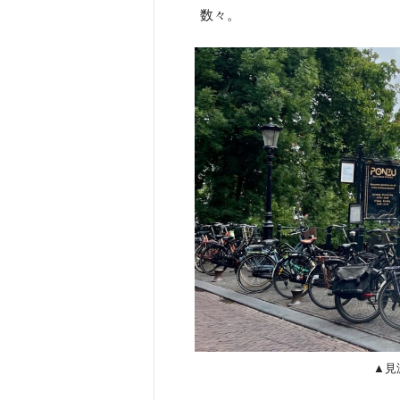
数々。
▲見