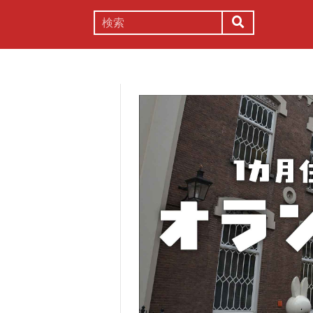
謎解き
コラム
常識
理系