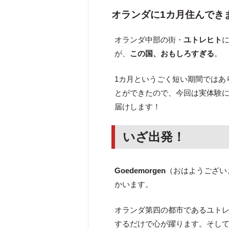
オランダに1カ月住んでき
オランダ中部の街・
ユトレヒト
が、
この国、おもしろすぎる
。
1カ月というごく短い期間ではあ
とができたので、今回は実体験
届けします！
いざ出発！
Goedemorgen
（おはようござい
かいます。
オランダ第四の都市であるユト
するだけで心が躍ります。そし