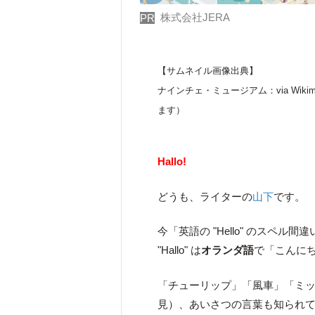
株式会社JERA
PR
【サムネイル画像出典】
ナインチェ・ミュージアム：via Wikime
ます）
Hallo!
どうも、ライターの
山下
です。
今「英語の "Hello" のスペル
"Hallo" は
オランダ語
で「こんに
「チューリップ」「風車」「ミ
見）、あいさつの言葉も知られ