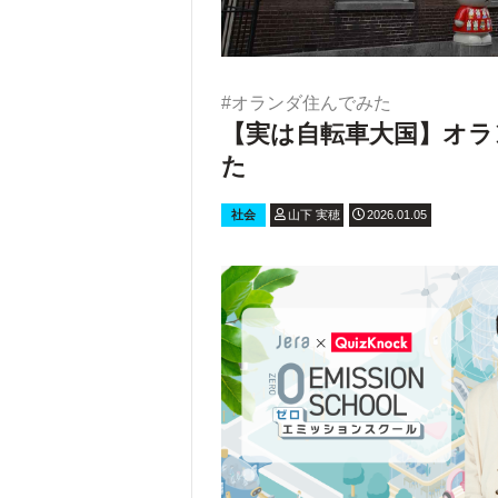
#オランダ住んでみた
【実は自転車大国】オ
た
社会
山下 実穂
2026.01.05