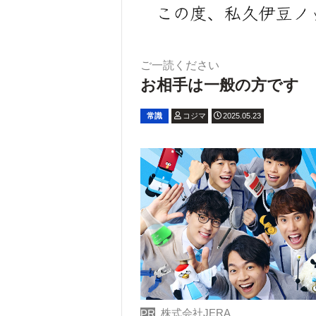
ご一読ください
お相手は一般の方です
常識
コジマ
2025.05.23
株式会社JERA
PR