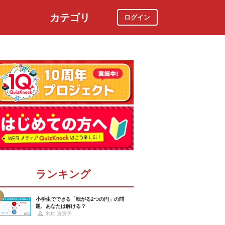
カテゴリ
ログイン
社会
スポーツ
時事ニュース
特集
ランキング
小学生でできる「転がる2つの円」の問
題、あなたは解ける？
木村 真実子