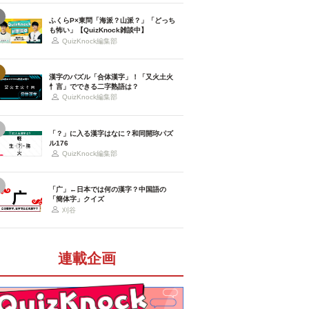
ふくらP×東問「海派？山派？」「どっち
も怖い」【QuizKnock雑談中】
QuizKnock編集部
漢字のパズル「合体漢字」！「又火土火
忄言」でできる二字熟語は？
QuizKnock編集部
「？」に入る漢字はなに？和同開珎パズ
ル176
QuizKnock編集部
「广」←日本では何の漢字？中国語の
「簡体字」クイズ
刈谷
連載企画