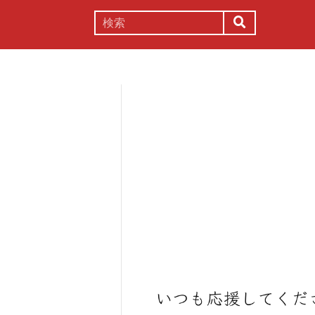
謎解き
コラム
常識
理系