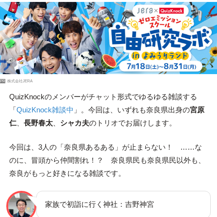
PR
株式会社JERA
QuizKnockのメンバーがチャット形式でゆるゆる雑談する
「
QuizKnock雑談中
」。今回は、いずれも奈良県出身の
宮原
仁
、
長野春太
、
シャカ夫
のトリオでお届けします。
今回は、3人の「奈良県あるある」が止まらない！ ……な
のに、冒頭から仲間割れ！？ 奈良県民も奈良県民以外も、
奈良がもっと好きになる雑談です。
家族で初詣に行く神社：吉野神宮