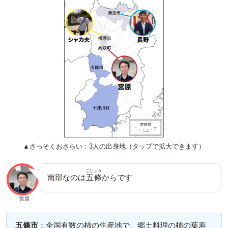
▲さっそくおさらい：3人の出身地（タップで拡大できます）
ごじょう
南部なのは
五條
からです
宮原
五條市
：全国有数の柿の生産地で、郷土料理の柿の葉寿