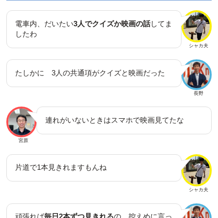
電車内、だいたい
3人でクイズか映画の話
してま
したわ
シャカ夫
たしかに 3人の共通項がクイズと映画だった
長野
連れがいないときはスマホで映画見てたな
宮原
片道で1本見きれますもんね
シャカ夫
頑張れば
毎日2本ずつ見きれる
の、控えめに言っ