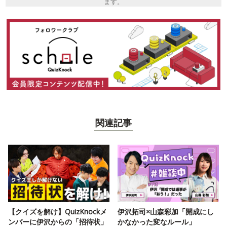
ます。
関連記事
【クイズを解け】QuizKnockメ
伊沢拓司×山森彩加「開成にし
ンバーに伊沢からの「招待状」
かなかった変なルール」