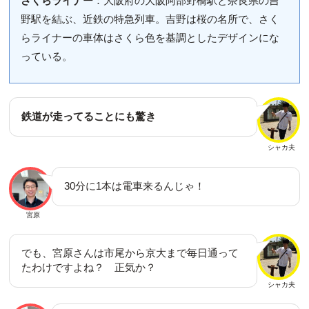
さくらライナー
：大阪府の
大阪阿部野橋
駅と奈良県の吉
野駅を結ぶ、近鉄の特急列車。吉野は桜の名所で、さく
らライナーの車体はさくら色を基調としたデザインにな
っている。
鉄道が走ってることにも驚き
シャカ夫
30分に1本は電車来るんじゃ！
宮原
でも、宮原さんは市尾から京大まで毎日通って
たわけですよね？ 正気か？
シャカ夫