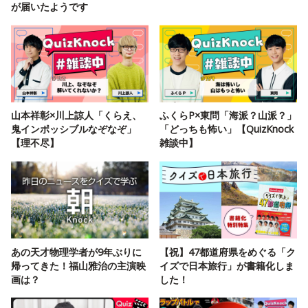
が届いたようです
山本祥彰×川上諒人「くらえ、
ふくらP×東問「海派？山派？」
鬼インポッシブルなぞなぞ」
「どっちも怖い」【QuizKnock
【理不尽】
雑談中】
あの天才物理学者が9年ぶりに
【祝】47都道府県をめぐる「ク
帰ってきた！福山雅治の主演映
イズで日本旅行」が書籍化しま
画は？
した！