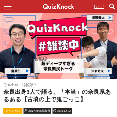
ログイン
QuizKnock雑談中
奈良出身3人で語る、「本当」の奈良県あ
るある【古墳の上で鬼ごっこ】
スペシャル
QuizKnock編集部
2025.12.02