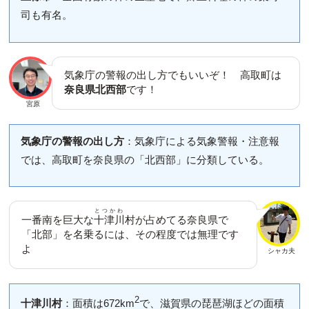
司も有名。
気象庁の警報の出し方でもいいぞ！ 高取町は
奈良県北西部
です！
宮原
気象庁の警報の出し方
：気象庁による気象警報・注意報
では、高取町を奈良県の「北西部」に分類している。
とつかわ
一番南を巨大な
十津川
村が占めてる奈良県で
「北部」を名乗るには、その程度では無理です
よ
シャカ夫
2
十津川村
：面積は672km
で、滋賀県の琵琶湖ほどの面積