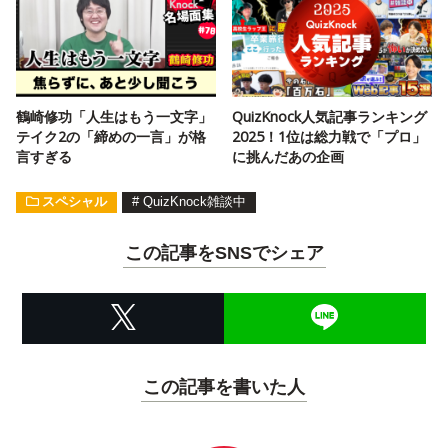
鶴崎修功「人生はもう一文字」
QuizKnock人気記事ランキング
テイク2の「締めの一言」が格
2025！1位は総力戦で「プロ」
言すぎる
に挑んだあの企画
スペシャル
#
QuizKnock雑談中
この記事をSNSでシェア
この記事を書いた人