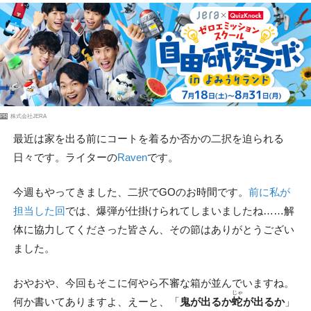
PR
株式会社JERA
最近は家を出る前にコートを着るか否かの二択を迫られる
日々です。ライターの
Raven
です。
今週もやってきました、二択でGOのお時間です。
前に私が
担当した回
では、爆弾が仕掛けられてしまいましたね……解
体に協力してくださった皆さん、その節はありがとうござい
ました。
おやおや、今回もそこに何やら不審な箱が並んでいますね。
じゃ
何か書いてありますよ、えーと、「
鬼が出るか
蛇
が出るか
」