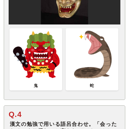
鬼
蛇
Q.4
漢文の勉強で用いる語呂合わせ。「会った