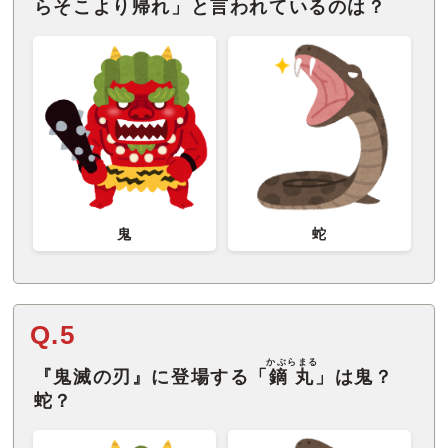
らそこより帰れ」と言われているのは？
鬼
蛇
Q.5
かぶらまる
『鬼滅の刃』に登場する「
鏑丸
」は鬼？
蛇？