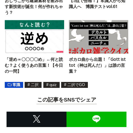
おしっこから建築素材を産み出
【5点で合格！】常識人から知
す新技術が誕生！何が作れちゃ
識人へ 博識テストvol.61
う？
「逆め＝〇〇〇〇め」←何と読
ボカロ曲から出題！「Gott ist
む？よく使うあの言葉！【今日
tot（神は死んだ）」は誰の言
の一問】
葉？
常識
#
二択
#
quiz
#
二択でGO
この記事をSNSでシェア