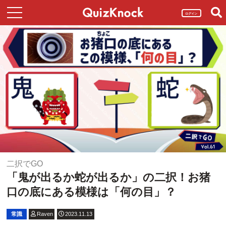
ログイン
二択でGO
「鬼が出るか蛇が出るか」の二択！お猪
口の底にある模様は「何の目」？
常識
Raven
2023.11.13