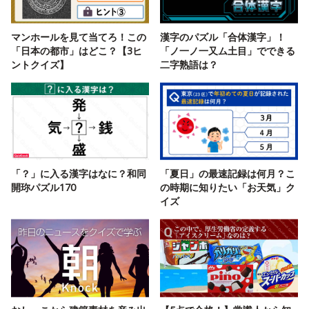
マンホールを見て当てろ！この
漢字のパズル「合体漢字」！
「日本の都市」はどこ？【3ヒ
「ノ一ノ一又ム土目」でできる
ントクイズ】
二字熟語は？
「？」に入る漢字はなに？和同
「夏日」の最速記録は何月？こ
開珎パズル170
の時期に知りたい「お天気」ク
イズ