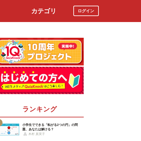
カテゴリ
ログイン
社会
スポーツ
時事ニュース
特集
ランキング
小学生でできる「転がる2つの円」の問
題、あなたは解ける？
木村 真実子