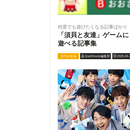
何度でも遊びたくなる記事ばかり
「須貝と友達」ゲームに
遊べる記事集
スペシャル
QuizKnock編集部
2025.04.