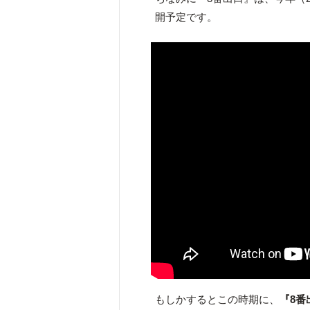
開予定です。
もしかするとこの時期に、
『8番