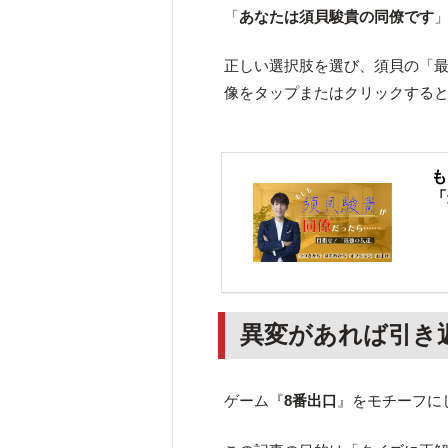
「
あなたは須貝駿貴の同僚です
正しい選択肢を選び、須貝の「
像をタップまたはクリックする
も
「
異変があれば引き
ゲーム『
8番出口
』をモチーフに