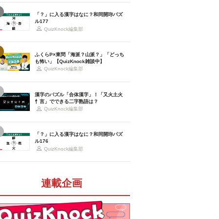
「？」に入る漢字はなに？和同開珎パズ
ル177
QuizKnock編集部
ふくらP×東問「海派？山派？」「どっち
も怖い」【QuizKnock雑談中】
QuizKnock編集部
漢字のパズル「合体漢字」！「又火土火
忄言」でできる二字熟語は？
QuizKnock編集部
「？」に入る漢字はなに？和同開珎パズ
ル176
QuizKnock編集部
連載企画