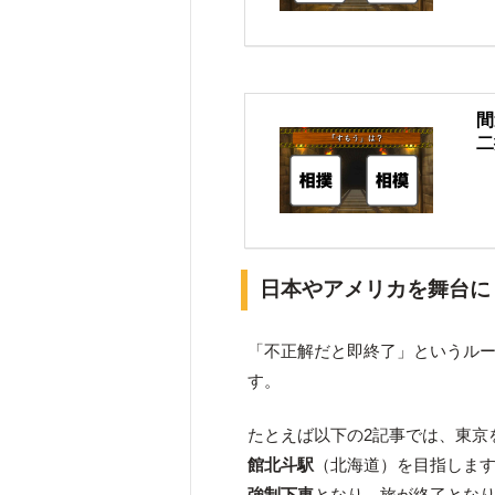
間
二
日本やアメリカを舞台に
「不正解だと即終了」というル
す。
たとえば以下の2記事では、東京
館北斗駅
（北海道）を目指しま
強制下車
となり、旅が終了とな