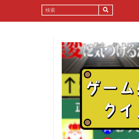
謎解き
コラム
常識
理系