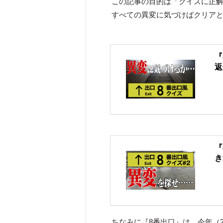
この記事の目的は「クイズに正
すべての異変に気づけばクリア
『
返
『
き
ちなみに『8番出口』は、今年（2