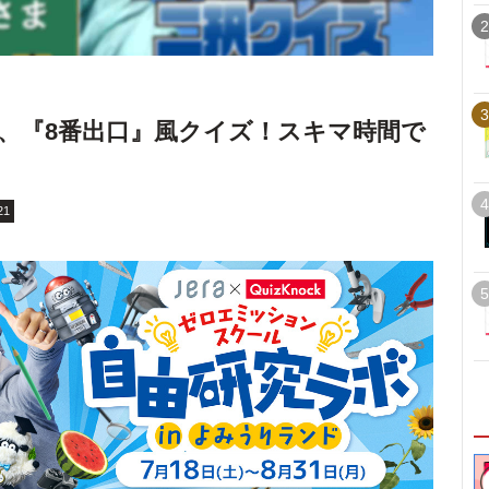
2
3
、『8番出口』風クイズ！スキマ時間で
4
21
5