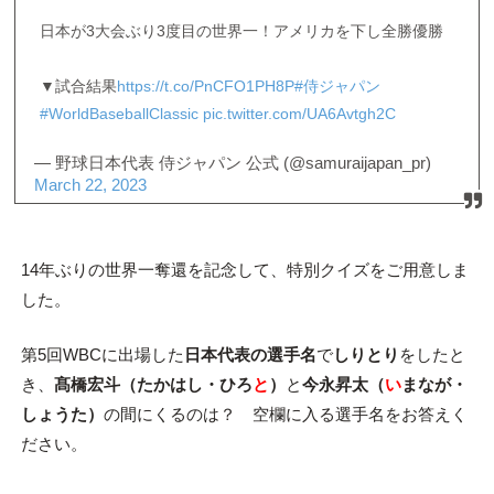
日本が3大会ぶり3度目の世界一！アメリカを下し全勝優勝
▼試合結果
https://t.co/PnCFO1PH8P
#侍ジャパン
#WorldBaseballClassic
pic.twitter.com/UA6Avtgh2C
— 野球日本代表 侍ジャパン 公式 (@samuraijapan_pr)
March 22, 2023
14年ぶりの世界一奪還を記念して、特別クイズをご用意しま
した。
第5回WBCに出場した
日本代表の選手名
で
しりとり
をしたと
き、
髙橋宏斗（たかはし・ひろ
と
）
と
今永昇太（
い
まなが・
しょうた）
の間にくるのは？ 空欄に入る選手名をお答えく
ださい。