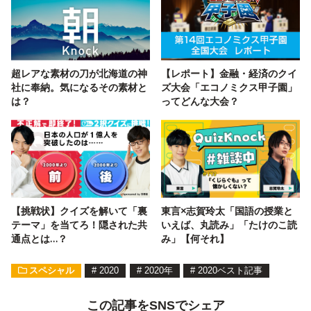
超レアな素材の刀が北海道の神
【レポート】金融・経済のクイ
社に奉納。気になるその素材と
ズ大会「エコノミクス甲子園」
は？
ってどんな大会？
【挑戦状】クイズを解いて「裏
東言×志賀玲太「国語の授業と
テーマ」を当てろ！隠された共
いえば、丸読み」「たけのこ読
通点とは…？
み」【何それ】
スペシャル
#
2020
#
2020年
#
2020ベスト記事
この記事をSNSでシェア