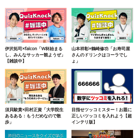
伊沢拓司×falcon「W杯始まる
山本祥彰×鶴崎修功「お寿司屋
し、みんなサッカー観ようぜ」
さんのドリンクはコーラでし
【雑談中】
ょ」
須貝駿貴×田村正資「大学院生
目指せツッコミスター！お題に
あるある：もうだめなので散
正しいツッコミを入れよう【超
歩」
インテリ版】