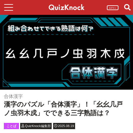
ログイン
合体漢字
漢字のパズル「合体漢字」！「幺幺几戸
ノ虫羽木戍」でできる三字熟語は？
ことば
QuizKnock編集部
2025.08.19