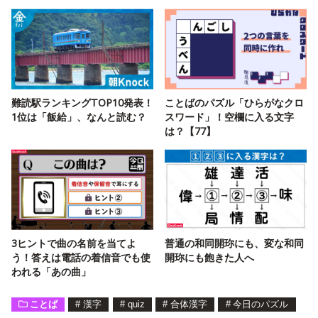
難読駅ランキングTOP10発表！
ことばのパズル「ひらがなクロ
1位は「飯給」、なんと読む？
スワード」！空欄に入る文字
は？【77】
3ヒントで曲の名前を当てよ
普通の和同開珎にも、変な和同
う！答えは電話の着信音でも使
開珎にも飽きた人へ
われる「あの曲」
ことば
#
漢字
#
quiz
#
合体漢字
#
今日のパズル