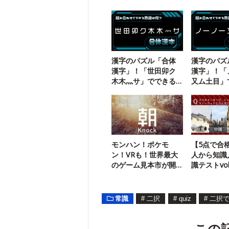
漢字のパズル「合体
漢字のパズ
漢字」！「世田卯ク
漢字」！「
木木灬サ」でできる
又ム土目」
三字熟語は？
二字熟語は
モンハン！ポケモ
【5点で合
ン！VRも！世界最大
人から知識
のゲーム見本市が開
識テストvol
催中！
常識
#
二択
#
quiz
#
二択で
この