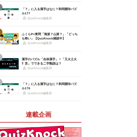
「？」に入る漢字はなに？和同開珎パズ
ル177
QuizKnock編集部
ふくらP×東問「海派？山派？」「どっち
も怖い」【QuizKnock雑談中】
QuizKnock編集部
漢字のパズル「合体漢字」！「又火土火
忄言」でできる二字熟語は？
QuizKnock編集部
「？」に入る漢字はなに？和同開珎パズ
ル176
QuizKnock編集部
連載企画