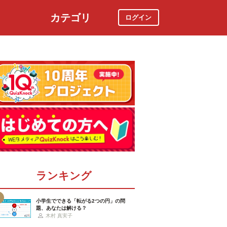
カテゴリ
ログイン
社会
スポーツ
時事ニュース
特集
ランキング
小学生でできる「転がる2つの円」の問
題、あなたは解ける？
木村 真実子