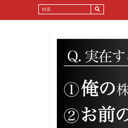
謎解き
コラム
常識
理系