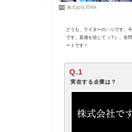
株式会社JERA
PR
どうも、ライターの
ハル
です。
です。直感を信じて（？）、全
ートです！
Q.1
実在する企業は？