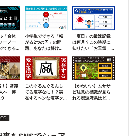
ル「合体
小学生でできる「転
「夏日」の最速記録
ノ一ノ一
がる2つの円」の問
は何月？この時期に
でできる
題、あなたは解け
知りたい「お天気」
？
る？
クイズ
格！】常識
このぐるんぐるんし
【かわいい】ムササ
人へ 博
てる漢字なに！？実
ビ注意の標識が見ら
.9
在するヘンな漢字ク
れる都道府県はど
イズ
こ？
GO
記事をSNSでシェア