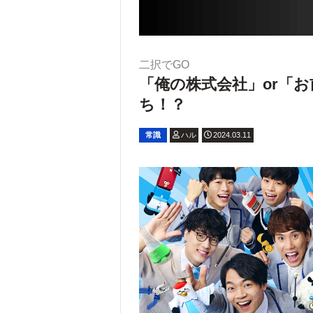
二択でGO
「俺の株式会社」or「
ち！？
常識
ハル
2024.03.11