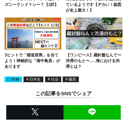
ズニーランド？シー？【2択】
ているようです【デカい！版図
が史上最大！】
3ヒントで「都道府県」を当て
【ワンピース】羅針盤なんて〜
よう！神秘的な「海中鳥居」が
渋滞のもと〜……海における渋
あります
滞とは？
社会
#
日本史
#
社会
#
藤原
この記事をSNSでシェア