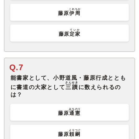
これちか
藤原
伊周
ていか
藤原
定家
Q.7
能書家として、小野道風・藤原行成ととも
さんせき
に書道の大家として
三蹟
に数えられるの
は？
みちのり
藤原
通憲
よりつぐ
藤原
頼嗣