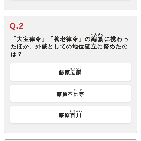
Q.2
へんさん
「大宝律令」「養老律令」の
編纂
に携わっ
たほか、外戚としての地位確立に努めたの
は？
ひろつぐ
藤原
広嗣
ふひと
藤原
不比等
ももかわ
藤原
百川