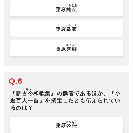
すみとも
藤原
純友
たかいえ
藤原
隆家
ひでさと
藤原
秀郷
Q.6
こきん
『新
古今
和歌集』の撰者であるほか、『小
倉百人一首』を撰定したとも伝えられてい
るのは？
きんとう
藤原
公任