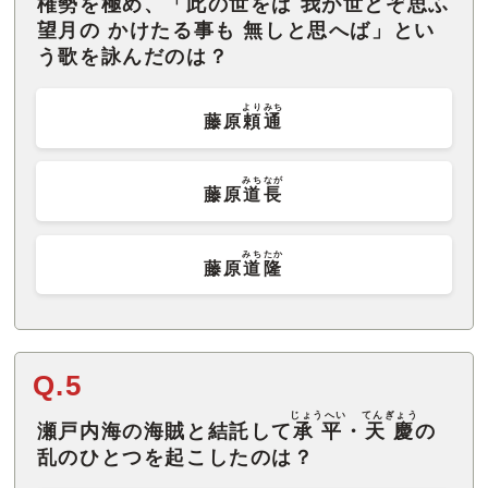
権勢を極め、「此の世をば 我が世とぞ思ふ
望月の かけたる事も 無しと思へば」とい
う歌を詠んだのは？
よりみち
藤原
頼通
みちなが
藤原
道長
みちたか
藤原
道隆
Q.5
じょうへい
てんぎょう
瀬戸内海の海賊と結託して
承平
・
天慶
の
乱のひとつを起こしたのは？