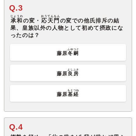
Q.3
じょうわ
おうてんもん
承和
の変・
応天門
の変での他氏排斥の結
果、皇族以外の人物として初めて摂政にな
ったのは？
ふゆつぐ
藤原
冬嗣
よしふさ
藤原
良房
もとつね
藤原
基経
Q.4