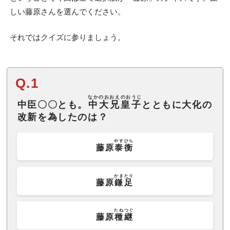
しい藤原さんを選んでください。
それではクイズに参りましょう。
Q.1
なかのおおえのおうじ
中臣〇〇とも。
中大兄皇子
とともに大化の
改新を為したのは？
やすひら
藤原
泰衡
かまたり
藤原
鎌足
たねつぐ
藤原
種継