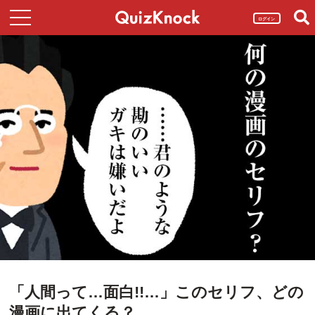
ログイン
「人間って…面白!!…」このセリフ、どの
漫画に出てくる？