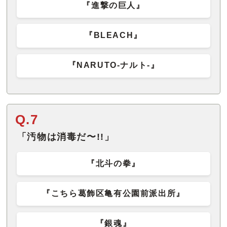
『進撃の巨人』
『BLEACH』
『NARUTO-ナルト-』
Q.7
「汚物は消毒だ〜!!」
『北斗の拳』
『こちら葛飾区亀有公園前派出所』
『銀魂』