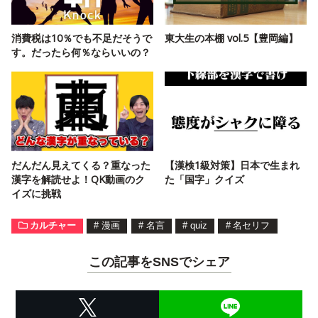
消費税は10％でも不足だそうで
東大生の本棚 vol.5【豊岡編】
す。だったら何％ならいいの？
だんだん見えてくる？重なった
【漢検1級対策】日本で生まれ
漢字を解読せよ！QK動画のク
た「国字」クイズ
イズに挑戦
カルチャー
#
漫画
#
名言
#
quiz
#
名セリフ
この記事をSNSでシェア