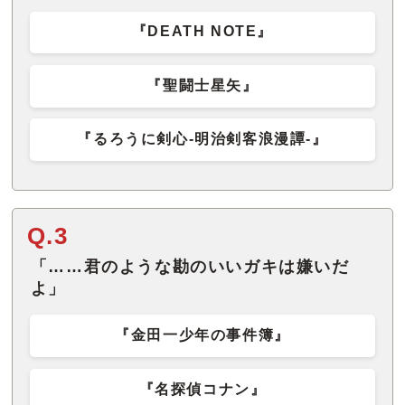
『DEATH NOTE』
『聖闘士星矢』
『るろうに剣心-明治剣客浪漫譚-』
Q.3
「……君のような勘のいいガキは嫌いだ
よ」
『金田一少年の事件簿』
『名探偵コナン』